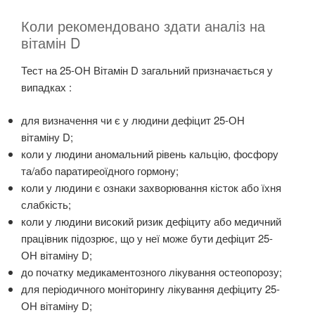
Коли рекомендовано здати аналіз на
вітамін D
Тест на 25-ОН Вітамін D загальний призначається у
випадках :
для визначення чи є у людини дефіцит 25-ОН
вітаміну D;
коли у людини аномальний рівень кальцію, фосфору
та/або паратиреоїдного гормону;
коли у людини є ознаки захворювання кісток або їхня
слабкість;
коли у людини високий ризик дефіциту або медичний
працівник підозрює, що у неї може бути дефіцит 25-
ОН вітаміну D;
до початку медикаментозного лікування остеопорозу;
для періодичного моніторингу лікування дефіциту 25-
ОН вітаміну D;