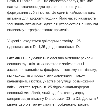
Вітамін D загальний – це сімейство сполук, яке має
важливе значення для правильного росту та
формування зубів і кісток. Це один із найважливіших
вітамінів для здоров’я людини. Його часто називають
“сонячним вітаміном”, адже він утворюється в шкірі під
впливом ультрафіолетових променів.
У крові знаходяться дві форми вітаміну – 25-
гідроксивітамін D і 1,25-дигідроксивітамін D.
Вітамін D
– сукупність біологічно активних речовин,
основна функція яких полягає в забезпеченні
засвоєння кальцію та фосфору в тонкому кишківнику,
які надходять з продуктами харчування, також
кальцифікації кістки, участі в регуляції розмноження
клітин, синтезі гормонів. 25 гідроксикальциферол –
основний метаболіт, який відображає сумарну
концентрацію вітаміну D в формах D3 та D2. Достатній
рівень цього вітаміну сприяє профілактиці рахіту,