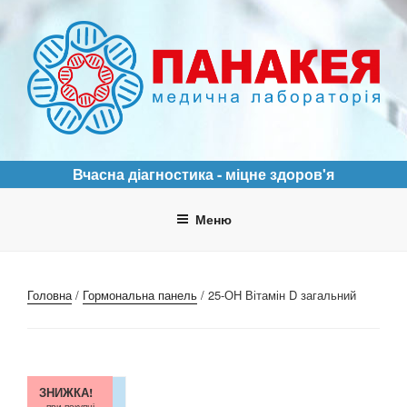
Перейти
до
вмісту
ПАНАКЕЯ
Медична лабораторія
Вчасна діагностика - міцне здоров'я
Меню
Головна
/
Гормональна панель
/ 25-ОН Вітамін D загальний
ЗНИЖКА!
при покупці