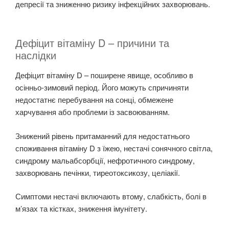
депресії та зниженню ризику інфекційних захворювань.
Дефіцит вітаміну D
– причини та
наслідки
Дефіцит вітаміну D – поширене явище, особливо в
осінньо-зимовий період. Його можуть спричиняти
недостатнє перебування на сонці, обмежене
харчування або проблеми із засвоюванням.
Знижений рівень притаманний для недостатнього
споживання вітаміну D з їжею, нестачі сонячного світла,
синдрому мальабсорбції, нефротичного синдрому,
захворювань печінки, тиреотоксикозу, целіакії.
Симптоми нестачі включають втому, слабкість, болі в
м’язах та кістках, зниження імунітету.