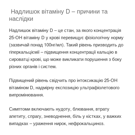
Надлишок вітаміну D
– причини та
наслідки
Надлишок вітаміну D – це стан, за якого концентрація
25-ОН вітаміну D у крові перевищує фізіологічну норму
(зазвичай понад 100нг/мл). Такий рівень призводить до
гіперкальціємії – підвищення концентрації кальцію в
сироватці крові, що може викликати порушення з боку
різних органів і систем.
Підвищений рівень свідчить про інтоксикацію 25-ОН
вітаміном D, надмірну експозицію ультрафіолетового
випромінювання.
Симптоми включають нудоту, блювання, втрату
апетиту, спрагу, зневоднення, біль у кістках, у важких
випадках – ураження нирок, нефрокальциноз.