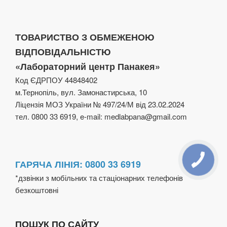
лабораторії
–
рутинні
ТОВАРИСТВО З ОБМЕЖЕНОЮ
будні
ВІДПОВІДАЛЬНІСТЮ
чи
«Лабораторний центр Панакея»
відповідальна
Код ЄДРПОУ 44848402
справа?”
м.Тернопіль, вул. Замонастирська, 10
Ліцензія МОЗ України № 497/24/М від 23.02.2024
тел. 0800 33 6919, e-mail: medlabpana@gmail.com
ГАРЯЧА ЛІНІЯ: 0800 33 6919
*дзвінки з мобільних та стаціонарних телефонів
безкоштовні
ПОШУК ПО САЙТУ