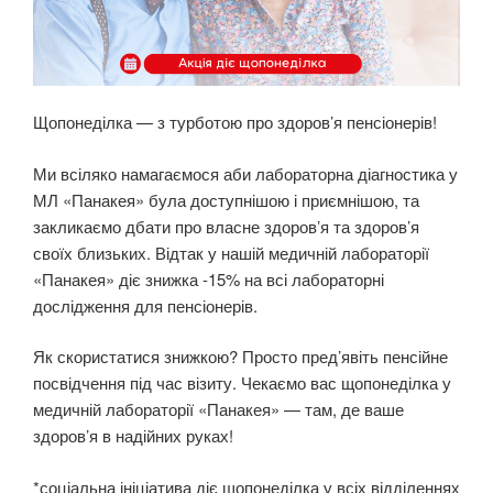
Щопонеділка — з турботою про здоров’я пенсіонерів!
Ми всіляко намагаємося аби лабораторна діагностика у
МЛ «Панакея» була доступнішою і приємнішою, та
закликаємо дбати про власне здоровʼя та здоров’я
своїх близьких. Відтак у нашій медичній лабораторії
«Панакея» діє знижка -15% на всі лабораторні
дослідження для пенсіонерів.
Як скористатися знижкою? Просто пред’явіть пенсійне
посвідчення під час візиту. Чекаємо вас щопонеділка у
медичній лабораторії «Панакея» — там, де ваше
здоров’я в надійних руках!
*соціальна ініціатива діє щопонеділка у всіх відділеннях