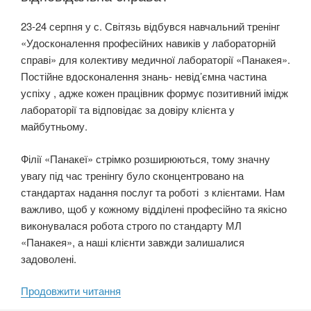
23-24 серпня у с. Світязь відбувся навчальний тренінг
«Удосконалення професійних навиків у лабораторній
справі» для колективу медичної лабораторії «Панакея».
Постійне вдосконалення знань- невід’ємна частина
успіху , адже кожен працівник формує позитивний імідж
лабораторії та відповідає за довіру клієнта у
майбутньому.
Філії «Панакеї» стрімко розширюються, тому значну
увагу під час тренінгу було сконцентровано на
стандартах надання послуг та роботі з клієнтами. Нам
важливо, щоб у кожному відділені професійно та якісно
виконувалася робота строго по стандарту МЛ
«Панакея», а наші клієнти завжди залишалися
задоволені.
“Робота
Продовжити читання
в