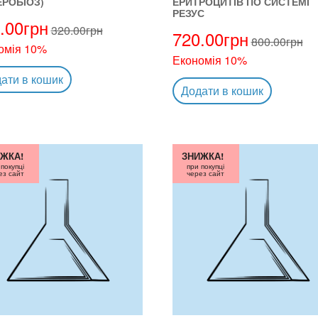
ЕРОБІОЗ)
ЕРИТРОЦИТІВ ПО СИСТЕМІ
РЕЗУС
.00
грн
320.00
грн
720.00
грн
800.00
грн
омія 10%
Економія 10%
ати в кошик
Додати в кошик
ЖКА!
ЗНИЖКА!
 покупці
при покупці
ез сайт
через сайт