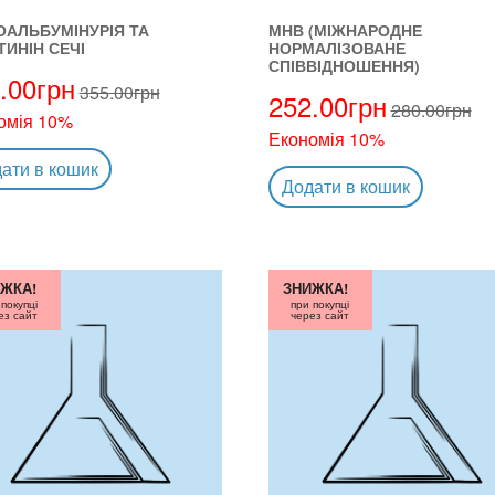
ОАЛЬБУМІНУРІЯ ТА
МНВ (МІЖНАРОДНЕ
ТИНІН СЕЧІ
НОРМАЛІЗОВАНЕ
СПІВВІДНОШЕННЯ)
.00
грн
355.00
грн
252.00
грн
280.00
грн
омія 10%
Економія 10%
ати в кошик
Додати в кошик
ЖКА!
ЗНИЖКА!
 покупці
при покупці
ез сайт
через сайт