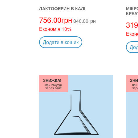
ЛАКТОФЕРИН В КАЛІ
МІКР
КРЕА
756.00
грн
840.00
грн
319
Економія 10%
Екон
Додати в кошик
Дод
ЗНИЖКА!
ЗНИ
при покупці
при
через сайт
чер