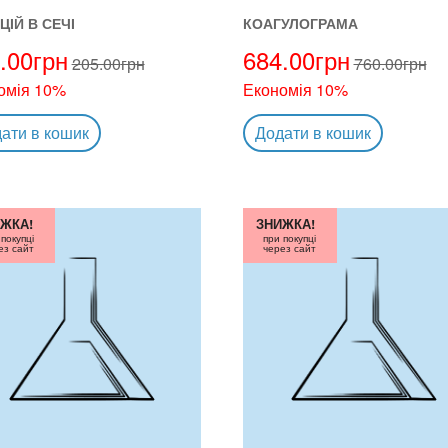
ЦІЙ В СЕЧІ
КОАГУЛОГРАМА
.00
грн
684.00
грн
205.00
грн
760.00
грн
омія 10%
Економія 10%
ати в кошик
Додати в кошик
ЖКА!
ЗНИЖКА!
 покупці
при покупці
ез сайт
через сайт