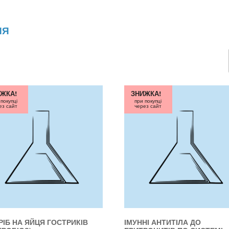
НЯ
ЖКА!
ЗНИЖКА!
 покупці
при покупці
ез сайт
через сайт
РІБ НА ЯЙЦЯ ГОСТРИКІВ
ІМУННІ АНТИТІЛА ДО