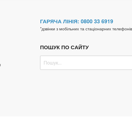
ГАРЯЧА ЛІНІЯ: 0800 33 6919
*дзвінки з мобільних та стаціонарних телефоні
ПОШУК ПО САЙТУ
Пошук
m
за
запитом:
Договір публічної оферти
© 2019 mlpanakea.