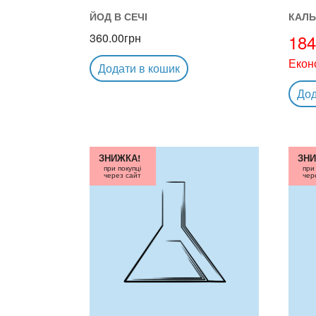
ЙОД В СЕЧІ
КАЛЬ
360.00
грн
184
Екон
Додати в кошик
Дод
ЗНИЖКА!
ЗНИ
при покупці
при
через сайт
чер