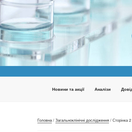
Перейти
до
вмісту
ПАНАКЕЯ
Медична лабораторія
Новини та акції
Аналізи
Довід
Головна
/
Загальноклінічні дослідження
/ Сторінка 2