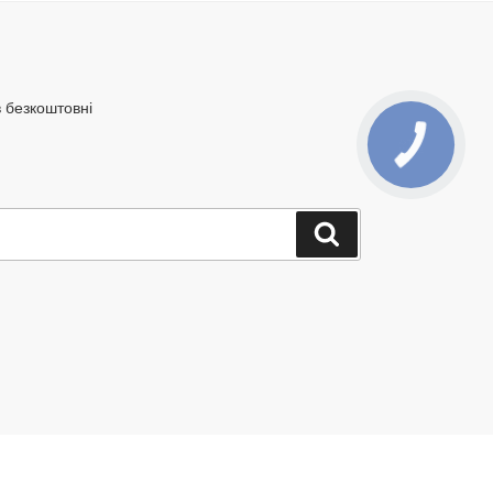
в безкоштовні
Шукати
com