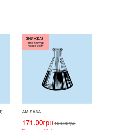
ЗНИЖКА!
при покупці
через сайт
)
АМІЛАЗА
171.00
грн
190.00
грн