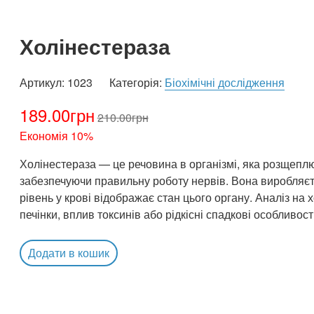
Холінестераза
Артикул:
1023
Категорія:
Біохімічні дослідження
189.00
грн
210.00
грн
Економія 10%
Холінестераза — це речовина в організмі, яка розщеплю
забезпечуючи правильну роботу нервів. Вона виробляєть
рівень у крові відображає стан цього органу. Аналіз на
печінки, вплив токсинів або рідкісні спадкові особливос
Додати в кошик