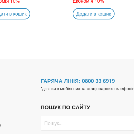
омія 10%
Економія 10%
ати в кошик
Додати в кошик
ГАРЯЧА ЛІНІЯ: 0800 33 6919
*дзвінки з мобільних та стаціонарних телефоні
ПОШУК ПО САЙТУ
Пошук
m
за
запитом: