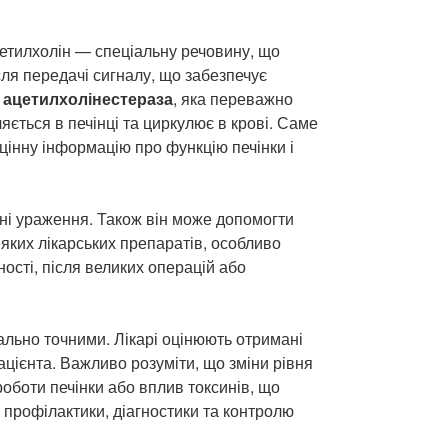
етилхолін — спеціальну речовину, що
ля передачі сигналу, що забезпечує
:
ацетилхолінестераза
, яка переважно
ляється в печінці та циркулює в крові. Саме
цінну інформацію про функцію печінки і
ичні ураження. Також він може допомогти
еяких лікарських препаратів, особливо
ності, після великих операцій або
ально точними. Лікарі оцінюють отримані
ацієнта. Важливо розуміти, що зміни рівня
оботи печінки або вплив токсинів, що
 профілактики, діагностики та контролю