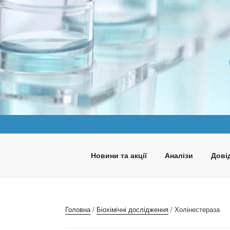
Перейти
до
вмісту
ПАНАКЕЯ
Медична лабораторія
Новини та акції
Аналізи
Довід
Головна
/
Біохімічні дослідження
/ Холінестераза