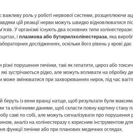
є важливу роль у роботі нервової системи, розщеплюючи ац
Завдяки цій реакції нерви можуть швидко відновлюватися піс
’язів. У організмі існують два основних типи холінестерази
оцитах, і
плазмова або бутирилхолінестераза
, яка вироб
бораторних дослідженнях, оскільки його рівень у крові дає 
 різні порушення печінки, такі як гепатити, цироз або токс
які зустрічаються рідко, але можуть впливати на обробку д
зи може змінюватися при захворюваннях нирок, під час вагіт
ай беруть із вени вранці натще, щоб результати були максим
ми та клінічними даними, щоб скласти повну картину стану п
обу самі по собі, але можуть сигналізувати про порушення р
ином, аналіз на холінестеразу є корисним інструментом для
ня функції печінки або при планових медичних оглядах.