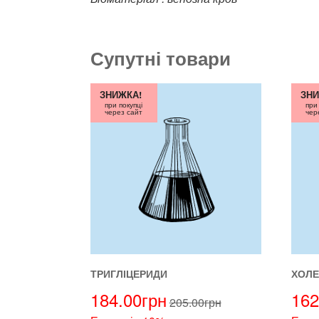
Супутні товари
ЗНИЖКА!
ЗНИ
при покупці
при
через сайт
чер
ТРИГЛІЦЕРИДИ
ХОЛЕ
184.00
грн
162
205.00
грн