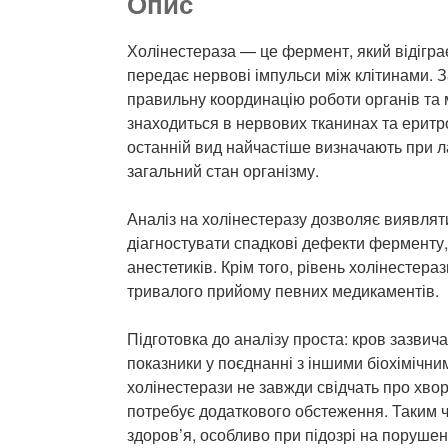
Опис
Холінестераза — це фермент, який відігра
передає нервові імпульси між клітинами. 
правильну координацію роботи органів та м
знаходиться в нервових тканинах та еритр
останній вид найчастіше визначають при ла
загальний стан організму.
Аналіз на холінестеразу дозволяє виявляти
діагностувати спадкові дефекти ферменту, 
анестетиків. Крім того, рівень холінестера
тривалого прийому певних медикаментів.
Підготовка до аналізу проста: кров зазвич
показники у поєднанні з іншими біохімічни
холінестерази не завжди свідчать про хвор
потребує додаткового обстеження. Таким ч
здоров’я, особливо при підозрі на порушен