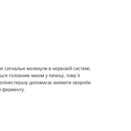
є сигнальні молекули в нервовій системі,
ся головним чином у печінці, тому її
 холінестеразу допомагає виявити хвороби
ті ферменту.