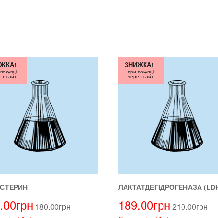
ЖКА!
ЗНИЖКА!
 покупці
при покупці
ез сайт
через сайт
СТЕРИН
ЛАКТАТДЕГІДРОГЕНАЗА (LDH
.00
грн
189.00
грн
180.00
грн
210.00
грн