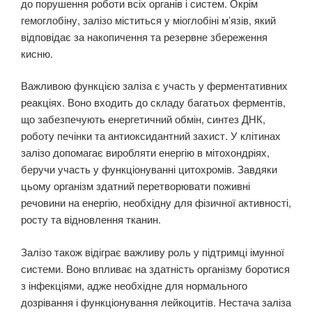
до порушення роботи всіх органів і систем. Окрім
гемоглобіну, залізо міститься у міоглобіні м’язів, який
відповідає за накопичення та резервне збереження
кисню.
Важливою функцією заліза є участь у ферментативних
реакціях. Воно входить до складу багатьох ферментів,
що забезпечують енергетичний обмін, синтез ДНК,
роботу печінки та антиоксидантний захист. У клітинах
залізо допомагає виробляти енергію в мітохондріях,
беручи участь у функціонуванні цитохромів. Завдяки
цьому організм здатний перетворювати поживні
речовини на енергію, необхідну для фізичної активності,
росту та відновлення тканин.
Залізо також відіграє важливу роль у підтримці імунної
системи. Воно впливає на здатність організму боротися
з інфекціями, адже необхідне для нормального
дозрівання і функціонування лейкоцитів. Нестача заліза