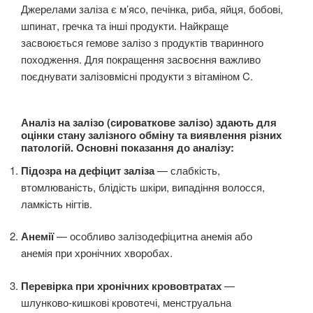
Джерелами заліза є м’ясо, печінка, риба, яйця, бобові,
шпинат, гречка та інші продукти. Найкраще
засвоюється гемове залізо з продуктів тваринного
походження. Для покращення засвоєння важливо
поєднувати залізовмісні продукти з вітаміном C.
Аналіз на
залізо
(сироваткове залізо) здають для
оцінки стану залізного обміну та виявлення різних
патологій. Основні показання до аналізу:
Підозра на дефіцит заліза
— слабкість,
втомлюваність, блідість шкіри, випадіння волосся,
ламкість нігтів.
Анемії
— особливо залізодефіцитна анемія або
анемія при хронічних хворобах.
Перевірка при хронічних крововтратах
—
шлунково-кишкові кровотечі, менструальна