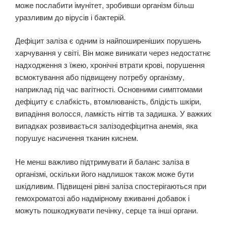
може послабити імунітет, зробивши організм більш
уразливим до вірусів і бактерій.
Дефіцит заліза є одним із найпоширеніших порушень
харчування у світі. Він може виникати через недостатнє
надходження з їжею, хронічні втрати крові, порушення
всмоктування або підвищену потребу організму,
наприклад під час вагітності. Основними симптомами
дефіциту є слабкість, втомлюваність, блідість шкіри,
випадіння волосся, ламкість нігтів та задишка. У важких
випадках розвивається залізодефіцитна анемія, яка
порушує насичення тканин киснем.
Не менш важливо підтримувати й баланс заліза в
організмі, оскільки його надлишок також може бути
шкідливим. Підвищені рівні заліза спостерігаються при
гемохроматозі або надмірному вживанні добавок і
можуть пошкоджувати печінку, серце та інші органи.