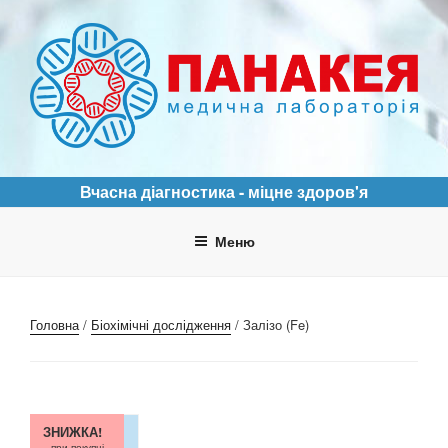
Перейти
до
вмісту
ПАНАКЕЯ
Медична лабораторія
Вчасна діагностика - міцне здоров'я
Меню
Головна
/
Біохімічні дослідження
/ Залізо (Fe)
ЗНИЖКА!
при покупці