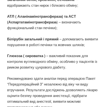
відображають стан нирок і білковго обміну;
АТЛ ( Аланінамінотрансфераза) та АСТ
(Аспартатамінотрансфераза
) – визначають
функціональний стан печінки);
Білірубін загальний і прямий
– допомагають виявити
порушення в роботі печінки та жовчних шляхів;
Глюкоза ( сироватка )
– важливий показник для
контролю вуглеводного обміну, особливо у пацієнтів із
рииком розвитку цукрового діабету.
Рекомендовано здати аналізи перед операцією Пакет
“Передопераційний 3” незалежно від віку чи виду
втручання. Результати досліджень дозволяють лікарю
оцінити безпеу проведення анестезції, підібрати
оптимальний вид анестезії, виявити можливі
протипоказання або ризики.