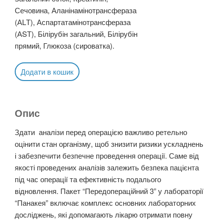
Сечовина, Аланінамінотрансфераза
(АLТ), Аспартатамінотрансфераза
(АSТ), Білірубін загальний, Білірубін
прямий, Глюкоза (сироватка).
Додати в кошик
Опис
Здати аналізи перед операцією важливо ретельно
оцінити стан організму, щоб знизити ризики ускладнень
і забезпечити безпечне проведення операції. Саме від
якості проведених аналізів залежить безпека пацієнта
під час операції та ефективність подалього
відновлення. Пакет “Передопераційний 3” у лабораторії
“Панакея” включає комплекс основних лабораторних
досліджень, які допомагають лікарю отримати повну