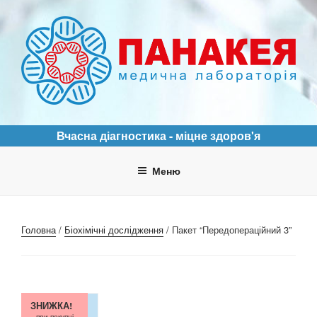
Перейти
до
вмісту
ПАНАКЕЯ
Медична лабораторія
Вчасна діагностика - міцне здоров'я
Меню
Головна
/
Біохімічні дослідження
/ Пакет “Передопераційний 3”
ЗНИЖКА!
при покупці