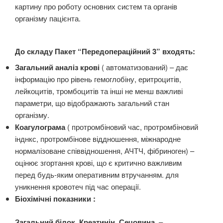
картину про роботу основних систем та органів
організму пацієнта.
До складу Пакет “Передопераційний 3” входять:
Загальний аналіз крові
( автоматизований) – дає
інформацію про рівень гемоглобіну, еритроцитів,
лейкоцитів, тромбоцитів та інші не менш важливі
параметри, що відображають загальний стан
організму.
Коагулограма
( протромбіновий час, протромбіновий
інднкс, протромбінове віддношення, міжнародне
нормалізоване співвідношення, АЧТЧ, фібриноген) –
оцінює згортання крові, що є критично важливим
перед будь-яким оперативним втручанням. для
уникнення кровотеч під час операції.
Біохімічні показники :
Загальний білок, Креатинін, Сечовина
–