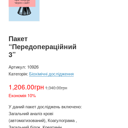
через сайт
Пакет
“Передопераційний
3”
Артикул:
10926
Категорія:
Біохімічні дослідження
1,206.00
грн
1,340.00
грн
Економія 10%
У даний пакет досліджень включено:
Загальний аналіз крові
(автоматизований), Коагулограма ,
Загальний білок, Креатинін,