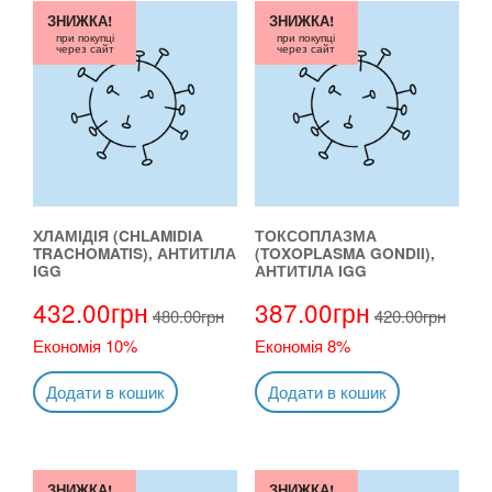
ЗНИЖКА!
ЗНИЖКА!
при покупці
при покупці
через сайт
через сайт
ХЛАМІДІЯ (CHLAMIDIA
ТОКСОПЛАЗМА
TRACHOMATIS), АНТИТІЛА
(TOXOPLASMA GONDII),
IGG
АНТИТІЛА IGG
432.00
грн
387.00
грн
480.00
грн
420.00
грн
Економія 10%
Економія 8%
Додати в кошик
Додати в кошик
ЗНИЖКА!
ЗНИЖКА!