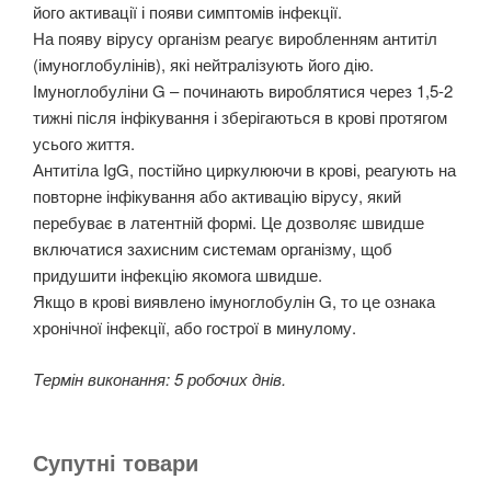
його активації і появи симптомів інфекції.
На появу вірусу організм реагує виробленням антитіл
(імуноглобулінів), які нейтралізують його дію.
Імуноглобуліни G – починають вироблятися через 1,5-2
тижні після інфікування і зберігаються в крові протягом
усього життя.
Антитіла IgG, постійно циркулюючи в крові, реагують на
повторне інфікування або активацію вірусу, який
перебуває в латентній формі. Це дозволяє швидше
включатися захисним системам організму, щоб
придушити інфекцію якомога швидше.
Якщо в крові виявлено імуноглобулін G, то це ознака
хронічної інфекції, або гострої в минулому.
Термін виконання: 5 робочих днів.
Супутні товари