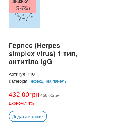
ЗНИЖКА!
при покупці
через сайт
Герпес (Herpes
simplex virus) 1 тип,
антитіла IgG
Артикул:
110
Категорія:
Інфекційна панель
432.00
грн
450.00
грн
Економія 4%
Додати в кошик