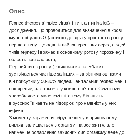
Опис
Герпес (Herpes simplex virus) 1 тип, антитіла IgG –
дослідження, що проводиться для визначення в крові
імуноглобулінів G (антитіл) до вірусу простого герпесу
першого типу. Це один із найпоширеніших серед людей
типів герпесу і вражає в основному ротову порожнину і
область навколо рота,
Перший тип герпесу ( «лихоманка на губах»)
зустрічається частіше за інших – за різними оцінками
він присутній у 50-80% людей. Генітальний герпес менш
поширений, але також є у кожного п’ятого. Симптоми
хвороби часто малопомітні, а тому більшість
вірусоносіїв навіть не підозрює про наявність у них
інфекції.
З моменту зараження, вірус герпесу в прихованому
вигляді залишається в організмі на все життя, але
найменше ослаблення захисних сил організму веде до