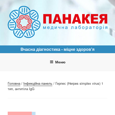
Перейти
до
вмісту
ПАНАКЕЯ
Медична лабораторія
Вчасна діагностика - міцне здоров'я
Меню
Головна
/
Інфекційна панель
/ Герпес (Herpes simplex virus) 1
тип, антитіла IgG