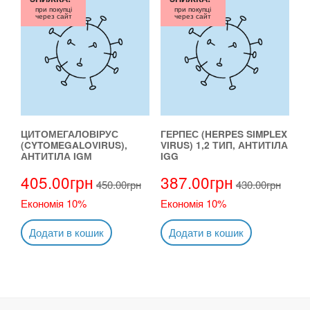
при покупці
при покупці
через сайт
через сайт
ЦИТОМЕГАЛОВІРУС
ГЕРПЕС (HERPES SIMPLEX
(CYTOMEGALOVIRUS),
VIRUS) 1,2 ТИП, АНТИТІЛА
АНТИТІЛА IGМ
IGG
405.00
грн
387.00
грн
450.00
грн
430.00
грн
Економія 10%
Економія 10%
Додати в кошик
Додати в кошик