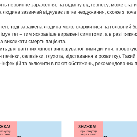
ть первинне зараження, на відміну від герпесу, може стати
на людина зазвичай відчуває легке нездужання, схоже з почат
теті, тоді заражена людина може скаржитися на головний б
мунітет – тим яскравіше виражені симптоми, а в разі тяжких
а викликати смерть пацієнта.
ь для вагітних жінок і виношуваної ними дитини, провокуюч
 печінки, селезінки, глухота, відставання в розвитку). Таки
інфекцій та включити в пакет обстежень, рекомендованих пр
ЖКА!
ЗНИЖКА!
 покупці
при покупці
ез сайт
через сайт