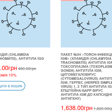
ІДІЯ (CHLAMIDIA
ПАКЕТ №34 «TORCH-ІНФЕКЦІ
HOMATIS), АНТИТІЛА IGG
IGM» (ХЛАМІДІЯ (CHLAMYDIA
TRACHOMATIS) АНТИТІЛА IG
.00
грн
ТОКСОПЛАЗМА (TOXOPLAS
480.00
грн
GONDII) АНТИТІЛА IGМ,
ЦИТОМЕГАЛОВІРУС
омія 10%
(CYTOMEGALOVIRUS) АНТИТ
IGМ, ГЕРПЕС (HERPES SIMPL
ати в кошик
VIRUS) 1, 2 ТИП АНТИТІЛА IG
ЕПШТЕЙНА-БАРР ВІРУС
АНТИТІЛА IGM ДО КАПСИДН
АНТИГЕНУ)
1,638.00
грн
1,820.00
г