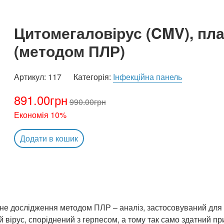
Цитомегаловірус (CMV), плаз
(методом ПЛР)
Артикул:
117
Категорія:
Інфекційна панель
891.00
грн
990.00
грн
Економія 10%
Додати в кошик
сне дослідження методом ПЛР – аналіз, застосовуваний для 
ірус, споріднений з герпесом, а тому так само здатний при