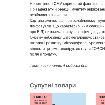
Непомітності CMV сприяє той факт, що наві
При адекватній реакції імунітету інфікова
особливого значення.
Картина змінюється при ослабленому імуні
лімфовузлів. Що характерно, чим слабший і
при ВІЛ) цитомегаловірусна інфекція здатн
Окрему небезпеку цитомегаловірус становит
патології розвитку (мікроцефалія, ураження
віднести цитомегаловірус до групи TORCH-
після її початку.
Термін виконання: 4 робочих дні.
Супутні товари
ЗНИЖКА!
ЗНИ
при покупці
при
через сайт
чер