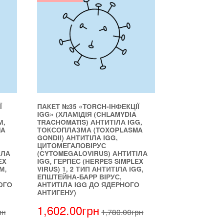
Ї
ПАКЕТ №35 «TORCH-ІНФЕКЦІЇ
IGG» (ХЛАМІДІЯ (CHLAMYDIA
М,
TRACHOMATIS) АНТИТІЛА IGG,
MA
ТОКСОПЛАЗМА (TOXOPLASMA
GONDII) АНТИТІЛА IGG,
ЦИТОМЕГАЛОВІРУС
ІЛА
(CYTOMEGALOVIRUS) АНТИТІЛА
EX
IGG, ГЕРПЕС (HERPES SIMPLEX
М,
VIRUS) 1, 2 ТИП АНТИТІЛА IGG,
ЕПШТЕЙНА-БАРР ВІРУС,
ОГО
АНТИТІЛА IGG ДО ЯДЕРНОГО
АНТИГЕНУ)
1,602.00
грн
рн
1,780.00
грн