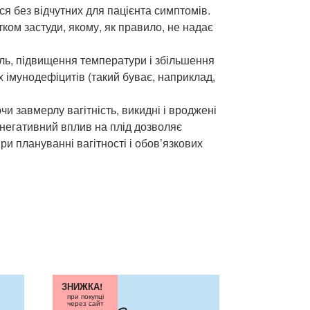
ся без відчутних для пацієнта симптомів.
ком застуди, якому, як правило, не надає
іль, підвищення температури і збільшення
 імунодефіцитів (такий буває, наприклад,
и завмерлу вагітність, викидні і вроджені
й негативний вплив на плід дозволяє
и плануванні вагітності і обов’язкових
ЗНИЖКА!
при покупці
через сайт