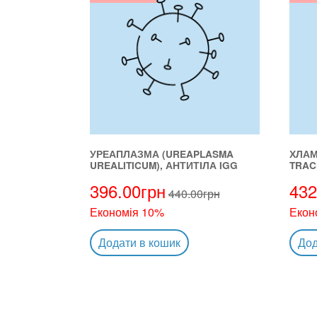
УРЕАПЛАЗМА (UREAPLASMA
ХЛАМ
UREALITICUM), АНТИТІЛА IGG
TRAC
396.00
грн
432
440.00
грн
Економія 10%
Екон
Додати в кошик
Дод