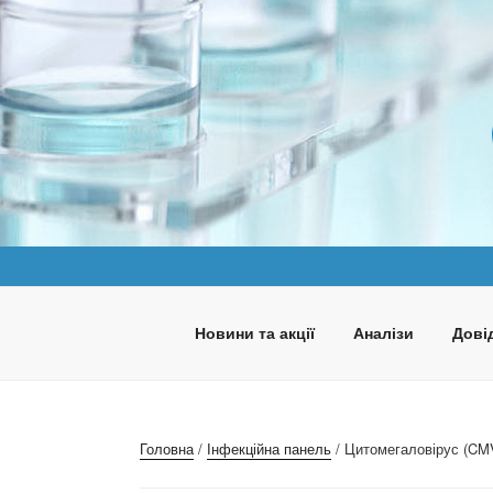
Перейти
до
вмісту
ПАНАКЕЯ
Медична лабораторія
Новини та акції
Аналізи
Довід
Головна
/
Інфекційна панель
/ Цитомегаловірус (CMV