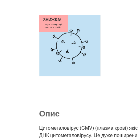
ЗНИЖКА!
при покупці
через сайт
Опис
Цитомегаловірус (CMV) (плазма крові) які
ДНК цитомегаловірусу. Це дуже поширений в