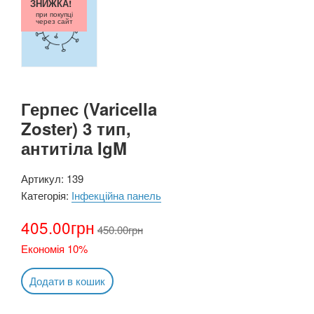
ЗНИЖКА!
при покупці
через сайт
Герпес (Varicella
Zoster) 3 тип,
антитіла IgM
Артикул:
139
Категорія:
Інфекційна панель
405.00
грн
450.00
грн
Економія 10%
Додати в кошик