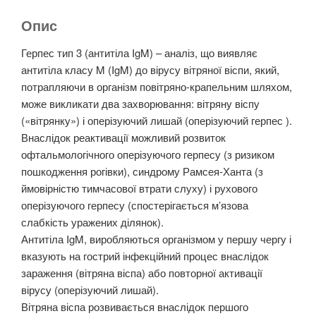
Опис
Герпес тип 3 (антитіла IgM) – аналіз, що виявляє
антитіла класу M (IgM) до вірусу вітряної віспи, який,
потрапляючи в організм повітряно-крапельним шляхом,
може викликати два захворювання: вітряну віспу
(«вітрянку») і оперізуючий лишай (оперізуючий герпес ).
Внаслідок реактивації можливий розвиток
офтальмологічного оперізуючого герпесу (з ризиком
пошкодження рогівки), синдрому Рамсея-Ханта (з
ймовірністю тимчасової втрати слуху) і рухового
оперізуючого герпесу (спостерігається м’язова
слабкість уражених ділянок).
Антитіла IgM, виробляються організмом у першу чергу і
вказують на гострий інфекційний процес внаслідок
зараження (вітряна віспа) або повторної активації
вірусу (оперізуючий лишай).
Вітряна віспа розвивається внаслідок першого