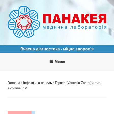
Перейти
до
вмісту
ПАНАКЕЯ
Медична лабораторія
Вчасна діагностика - міцне здоров'я
Меню
Головна
/
Інфекційна панель
/ Герпес (Varicella Zoster) 3 тип,
антитіла IgM