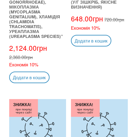
GONORRHOEAE),
(У/Г ЗІШКРІБ, ЯКІСНЕ
МІКОПЛАЗМА
ВИЗНАЧЕННЯ)
(MYCOPLASMA
648.00
грн
GENITALIUM), ХЛАМІДІЯ
720.00
грн
(CHLAMIDIA
TRACHOMATIS),
Економія 10%
УРЕАПЛАЗМА
(UREAPLASMA SPECIES)”
Додати в кошик
2,124.00
грн
2,360.00
грн
Економія 10%
Додати в кошик
ЗНИЖКА!
ЗНИЖКА!
при покупці
при покупці
через сайт
через сайт