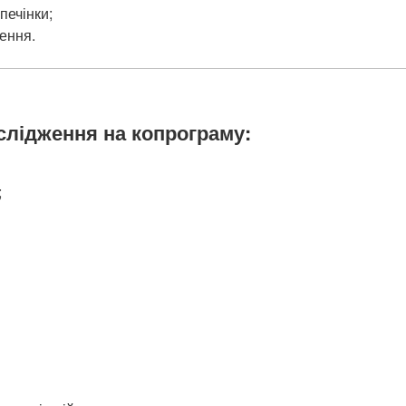
печінки;
ення.
слідження на копрограму:
;