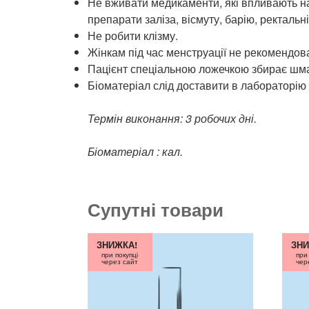
Не вживати медикаменти, які впливають на
препарати заліза, вісмуту, барію, ректальні
Не робити клізму.
Жінкам під час менструації не рекомендов
Пацієнт спеціальною ложечкою збирає шмато
Біоматеріал слід доставити в лабораторію 
Термін виконання: 3 робочих дні.
Біоматеріал : кал.
Супутні товари
ЗНИЖКА!
ЗНИ
при покупці
при
через сайт
чер