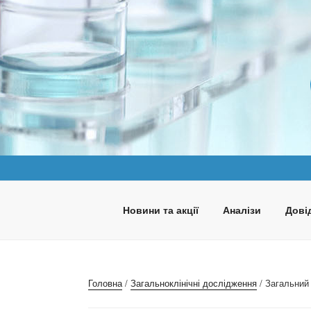
Перейти
до
вмісту
ПАНАКЕЯ
Медична лабораторія
Новини та акції
Аналізи
Довід
Головна
/
Загальноклінічні дослідження
/ Загальний 