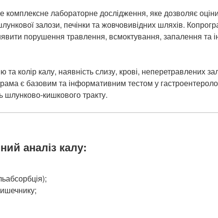
 комплексне лабораторне дослідження, яке дозволяє оцінити
шлункової залози, печінки та жовчовивідних шляхів. Копрогра
виявити порушення травлення, всмоктування, запалення та і
 та колір калу, наявність слизу, крові, неперетравлених зал
рама є базовим та інформативним тестом у гастроентерологі
ь шлунково-кишкового тракту.
ий аналіз калу:
ьабсорбція);
кишечнику;