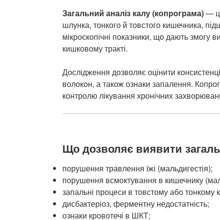
Загальний аналіз калу (копрограма)
— це
шлунка, тонкого й товстого кишечника, під
мікроскопічні показники, що дають змогу 
кишковому тракті.
Дослідження дозволяє оцінити консистенцію
волокон, а також ознаки запалення. Копрог
контролю лікування хронічних захворюван
Що дозволяє виявити загальн
порушення травлення їжі (мальдигестія);
порушення всмоктування в кишечнику (мал
запальні процеси в товстому або тонкому 
дисбактеріоз, ферментну недостатність;
ознаки кровотечі в ШКТ;