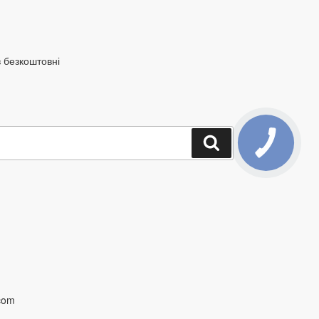
в безкоштовні
Шукати
com