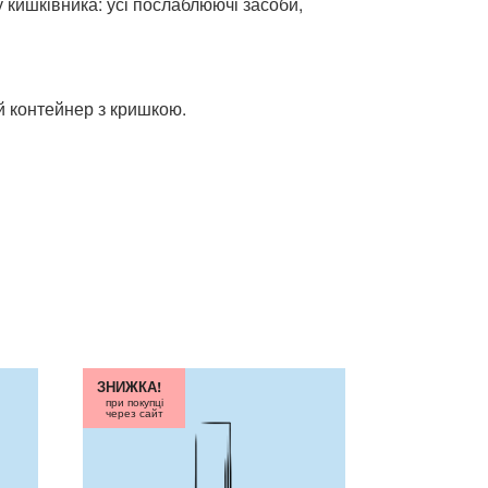
 кишківника: усі послаблюючі засоби,
й контейнер з кришкою.
ЗНИЖКА!
при покупці
через сайт