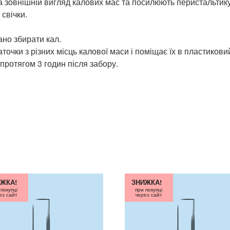
 зовнішній вигляд калових мас та посилюють перистальтику
 свічки.
ано збирати кал.
чки з різних місць калової маси і поміщає їх в пластикови
протягом 3 годин після забору.
ЖКА!
ЗНИЖКА!
 покупці
при покупці
ез сайт
через сайт