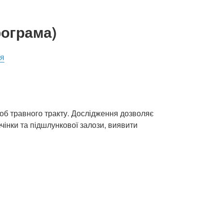
рограма)
ня
об травного тракту. Дослідження дозволяє
чінки та підшлункової залози, виявити