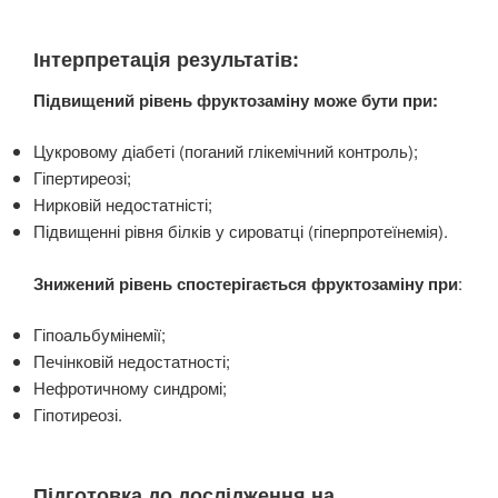
Інтерпретація результатів:
Підвищений рівень фруктозаміну може бути при:
Цукровому діабеті (поганий глікемічний контроль);
Гіпертиреозі;
Нирковій недостатністі;
Підвищенні рівня білків у сироватці (гіперпротеїнемія).
Знижений рівень спостерігається фруктозаміну при
:
Гіпоальбумінемії;
Печінковій недостатності;
Нефротичному синдромі;
Гіпотиреозі.
Підготовка до дослідження на