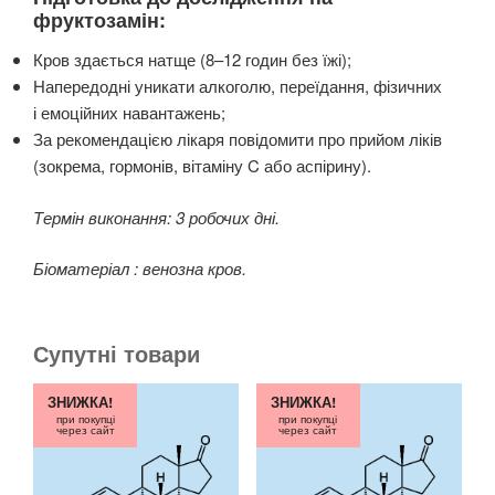
фруктозамін:
Кров здається натще (8–12 годин без їжі);
Напередодні уникати алкоголю, переїдання, фізичних
і емоційних навантажень;
За рекомендацією лікаря повідомити про прийом ліків
(зокрема, гормонів, вітаміну C або аспірину).
Термін виконання: 3 робочих дні.
Біоматеріал : венозна кров.
Супутні товари
ЗНИЖКА!
ЗНИЖКА!
при покупці
при покупці
через сайт
через сайт