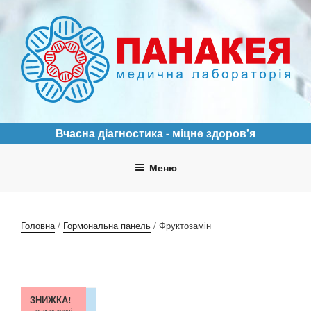
Перейти
до
вмісту
ПАНАКЕЯ
Медична лабораторія
Вчасна діагностика - міцне здоров'я
Меню
Головна
/
Гормональна панель
/ Фруктозамін
ЗНИЖКА!
при покупці