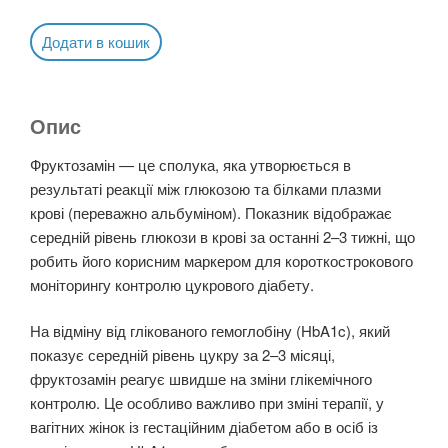
Додати в кошик
Опис
Фруктозамін — це сполука, яка утворюється в
результаті реакції між глюкозою та білками плазми
крові (переважно альбуміном). Показник відображає
середній рівень глюкози в крові за останні 2–3 тижні, що
робить його корисним маркером для короткострокового
моніторингу контролю цукрового діабету.
На відміну від глікованого гемоглобіну (HbA1c), який
показує середній рівень цукру за 2–3 місяці,
фруктозамін реагує швидше на зміни глікемічного
контролю. Це особливо важливо при зміні терапії, у
вагітних жінок із гестаційним діабетом або в осіб із