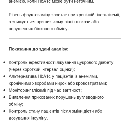
анемією, коли HbA1c може бути неточним.
Рівень фруктозаміну зростає при хронічній гіперглікемії,
а знижується при низькому рівні глюкози або
порушеннях білкового обміну.
Показання до здачі аналізу:
Контроль ефективності лікування цукрового діабету
(через короткий інтервал оцінки);
Альтернатива HbA1c у пацієнтів із анеміями,
хронічними хворобами нирок або крововтратами;
Моніторинг глікемії під час вагітності;
Виявлення прихованих порушень вуглеводного
обміну;
Контроль стану пацієнтів після зміни дієти або
дозування інсуліну.