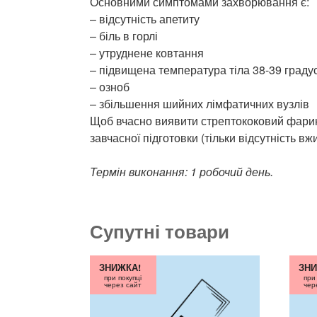
Основними симптомами захворювання є:
– відсутність апетиту
– біль в горлі
– утруднене ковтання
– підвищена температура тіла 38-39 градус
– озноб
– збільшення шийних лімфатичних вузлів
Щоб вчасно виявити стрептококовий фарингі
завчасної підготовки (тільки відсутність вж
Термін виконання: 1 робочий день.
Супутні товари
ЗНИЖКА!
ЗНИ
при покупці
при
через сайт
чер