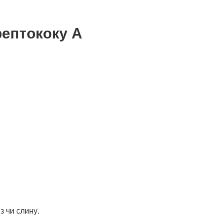
рептококу А
з чи слину.