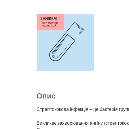
ЗНИЖКА!
при покупці
через сайт
Опис
Стрептококова інфекція – це бактерія групи 
Викликає захворювання ангіну (стрептококов