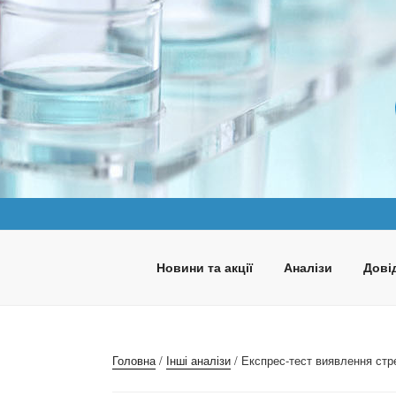
Перейти
до
вмісту
ПАНАКЕЯ
Медична лабораторія
Новини та акції
Аналізи
Довід
Головна
/
Інші аналізи
/ Експрес-тест виявлення стр