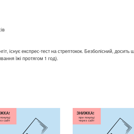
ів
т, існує експрес-тест на стрептокок. Безболісний, досить 
ивання їжі протягом 1 год).
ЖКА!
ЗНИЖКА!
 покупці
при покупці
ез сайт
через сайт