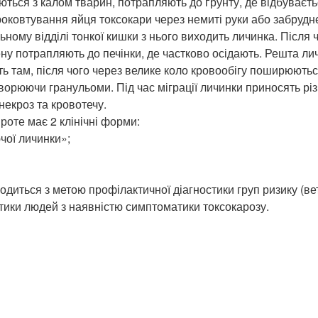
яються з калом тварин, потрапляють до ґрунту, де відбуваєть
оковтування яйця токсокари через немиті руки або забрудне
ному відділі тонкої кишки з нього виходить личинка. Після 
вену потрапляють до печінки, де частково осідають. Решта л
ь там, після чого через велике коло кровообігу поширюються
утворюючи гранульоми. Під час міграції личинки приносять р
некроз та кровотечу.
роте має 2 клінічні форми:
ої личинки»;
диться з метою профілактичної діагностики груп ризику (вете
стики людей з наявністю симптоматики токсокарозу.