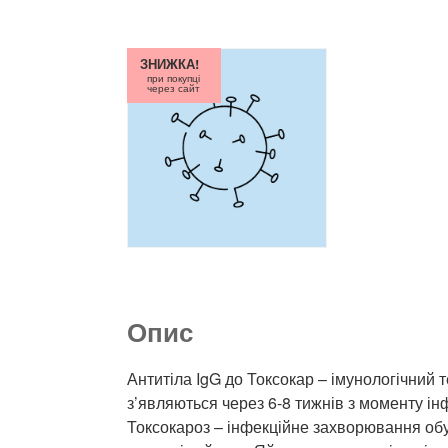
ЗНИЖКА!
при покупці
через сайт
Опис
Антитіла IgG до Токсокар – імунологічний 
з’являються через 6-8 тижнів з моменту ін
Токсокароз – інфекційне захворювання обу