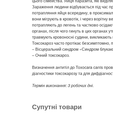
цього сімейства. Яйця паразита, які виділ
Зараження людини відбувається під час пр
потрапляння яйця всередину, в проксималь
вони мігрують в кровотік, і через ворітну 
потрапляють до легень та частково осідают
органах, після чого гинуть в цих органах 
травмують кровоносні судини, викликають 
Токсокароз часто протікає безсимптомно, п
– Вісцеральний синдром «Синдром блукаюч
– Очний токсокароз.
Визначення антитіл до Toxocara canis прово
діагностики токсокарозу та для дифдіагно
Термін виконання: 3 робочих дні.
Супутні товари