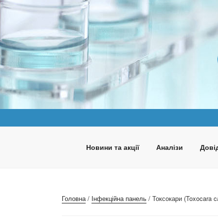
Перейти
до
вмісту
ПАНАКЕЯ
Медична лабораторія
Новини та акції
Аналізи
Довід
Головна
/
Інфекційна панель
/ Токсокари (Toxocara ca