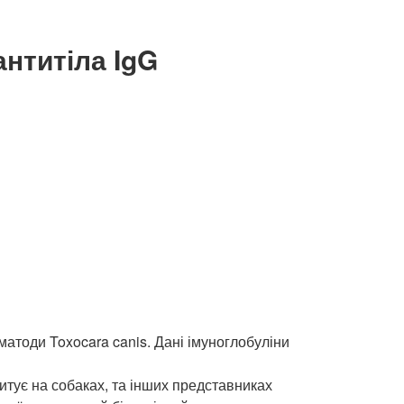
антитіла IgG
матоди Toxocara canis. Дані імуноглобуліни
итує на собаках, та інших представниках