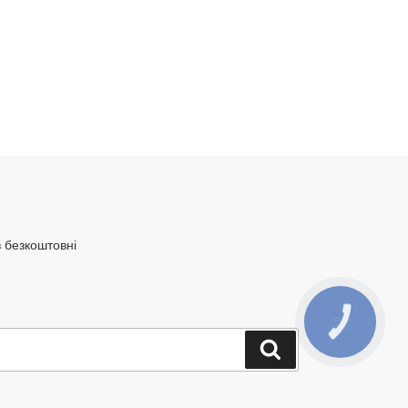
в безкоштовні
КНОПКА
ЗВ'ЯЗКУ
Шукати