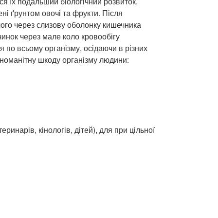
ся їх подальший біологічний розвиток.
ні ґрунтом овочі та фрукти. Після
чого через слизову оболонку кишечника
ичинок через мале коло кровообігу
 по всьому організму, осідаючи в різних
ізноманітну шкоду організму людини:
ринарів, кінологів, дітей), для при цільної