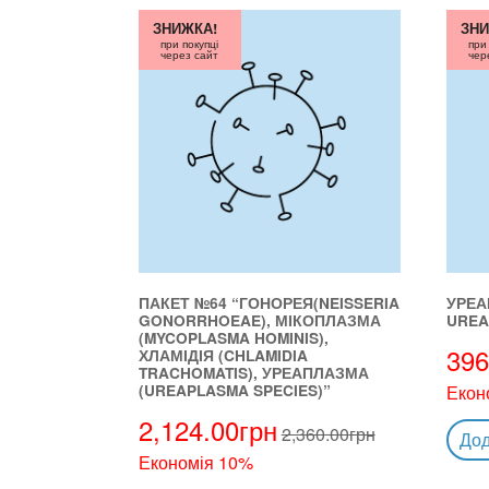
ЗНИЖКА!
ЗНИ
при покупці
при
через сайт
чер
ПАКЕТ №64 “ГОНОРЕЯ(NEISSERIA
УРЕА
GONORRHOEAE), МІКОПЛАЗМА
UREA
(MYCOPLASMA HOMINIS),
396
ХЛАМІДІЯ (CHLAMIDIA
TRACHOMATIS), УРЕАПЛАЗМА
(UREAPLASMA SPECIES)”
Екон
2,124.00
грн
2,360.00
грн
Дод
Економія 10%