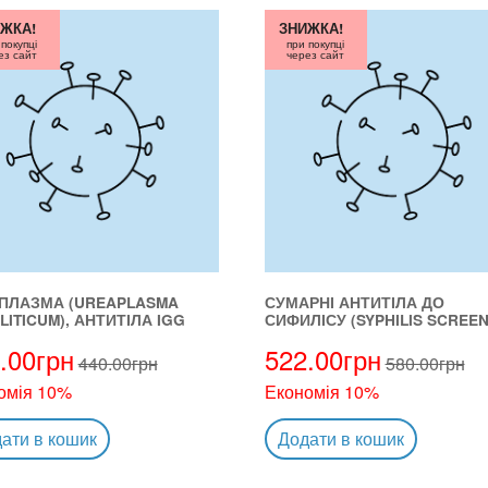
ЖКА!
ЗНИЖКА!
 покупці
при покупці
ез сайт
через сайт
ПЛАЗМА (UREAPLASMA
СУМАРНІ АНТИТІЛА ДО
LITICUM), АНТИТІЛА IGG
СИФИЛІСУ (SYPHILIS SCREEN
.00
грн
522.00
грн
440.00
грн
580.00
грн
омія 10%
Економія 10%
ати в кошик
Додати в кошик