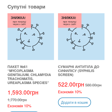
Супутні товари
ЗНИЖКА!
ЗНИЖКА!
при покупці
при покупці
через сайт
через сайт
ПАКЕТ №61
СУМАРНІ АНТИТІЛА ДО
“MYCOPLASMA
СИФИЛІСУ (SYPHILIS
GENITALIUM, CHLAMYDIA
SCREEN)
TRACHOMATIS,
522.00
грн
UREAPLASMA SPECIES”
580.00
грн
1,593.00
грн
Економія 10%
1,770.00
грн
Додати в кошик
Економія 10%