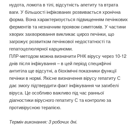
нудота, ломота в тілі, відсутність апетиту та втрата
ваги. У більшості інфікованих розвивається хронічна
форма. Вона характеризується підвищенням печінкових
ферментів та незначним проявом симптомів. У частини
хворих захворювання викликає цироз печінки, що
загрожує розвитком печінкової недостатності та
гепатоцелюлярної карциноми.
ПЛР-методом можна визначити РНК вірусу через 10-12
днів після інфікування – в цей період специфічні
антитіла ще відсутні, а біохімічні показники функції
печінки в нормі. Якісне визначення вірусу гепатиту С
дає змогу підтвердити факт інфікування чи загибелі
віруса. Це особливо важливо під час ранньої
діагностики вірусного гепатиту С та контролю за
противірусною терапією.
Термін виконання: 3 робочих дні.