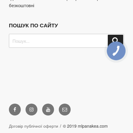
безкоштовні
ПОШУК ПО САЙТУ
Пошук
Шукат
за
запитом:
КНОПКА
ЗВ'ЯЗКУ
Facebook
Instagram
Youtube
Email
Договір публічної оферти
© 2019 mlpanakea.com