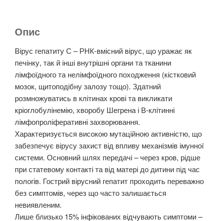
Опис
Вірус гепатиту С – РНК-вмісний вірус, що уражає як
печінку, так й інші внутрішні органи та тканини
лімфоїдного та нелімфоїдного походження (кістковий
мозок, щитоподібну залозу тощо). Здатний
розмножуватись в клітинах крові та викликати
кріоглобулінемію, хворобу Шегрена і В-клітинні
лімфопроліферативні захворювання.
Характеризується високою мутаційною активністю, що
забезпечує вірусу захист від впливу механізмів імунної
системи. Основний шлях передачі – через кров, рідше
при статевому контакті та від матері до дитини під час
пологів. Гострий вірусний гепатит проходить переважно
без симптомів, через що часто залишається
невиявленим.
Лише близько 15% інфікованих відчувають симптоми –