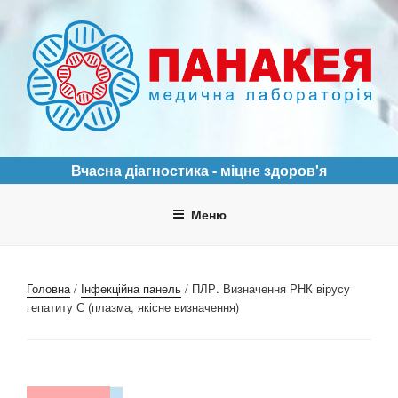
Перейти
до
вмісту
ПАНАКЕЯ
Медична лабораторія
Вчасна діагностика - міцне здоров'я
Меню
Головна
/
Інфекційна панель
/ ПЛР. Визначення РНК вірусу
гепатиту С (плазма, якісне визначення)