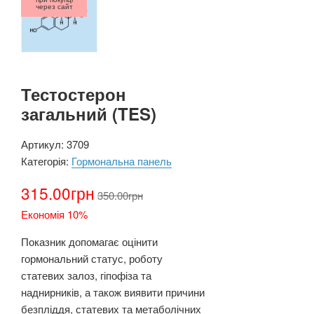
через сайт
Тестостерон
загальний (TES)
Артикул:
3709
Категорія:
Гормональна панель
315.00
грн
350.00
грн
Економія 10%
Показник допомагає оцінити
гормональний статус, роботу
статевих залоз, гіпофіза та
наднирників, а також виявити причини
безпліддя, статевих та метаболічних