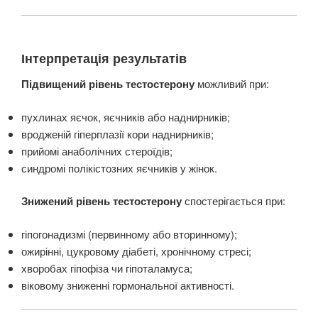
Інтерпретація результатів
Підвищений рівень тестостерону
можливий при:
пухлинах яєчок, яєчників або наднирників;
вродженій гіперплазії кори наднирників;
прийомі анаболічних стероїдів;
синдромі полікістозних яєчників у жінок.
Знижений рівень тестостерону
спостерігається при:
гіпогонадизмі (первинному або вторинному);
ожирінні, цукровому діабеті, хронічному стресі;
хворобах гіпофіза чи гіпоталамуса;
віковому зниженні гормональної активності.