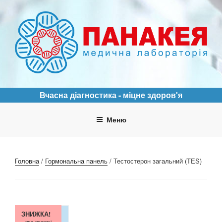
Перейти
до
вмісту
ПАНАКЕЯ
Медична лабораторія
Вчасна діагностика - міцне здоров'я
Меню
Головна
/
Гормональна панель
/ Тестостерон загальний (TES)
ЗНИЖКА!
при покупці