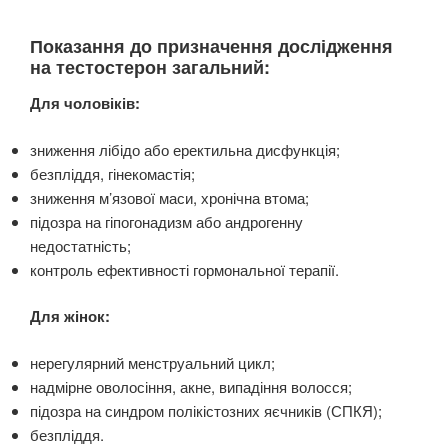
Показання до призначення дослідження
на тестостерон загальний:
Для чоловіків:
зниження лібідо або еректильна дисфункція;
безпліддя, гінекомастія;
зниження м’язової маси, хронічна втома;
підозра на гіпогонадизм або андрогенну
недостатність;
контроль ефективності гормональної терапії.
Для жінок:
нерегулярний менструальний цикл;
надмірне оволосіння, акне, випадіння волосся;
підозра на синдром полікістозних яєчників (СПКЯ);
безпліддя.