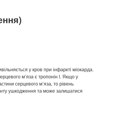
ення)
вивільняється у кров при інфаркті міокарда.
цевого м’яза є тропонін I. Якщо у
стини серцевого м’яза, то рівень
оменту ушкодження та може залишатися