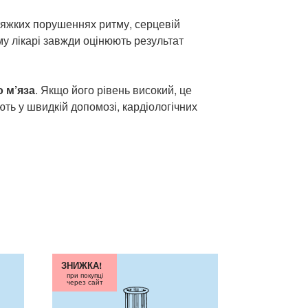
 тяжких порушеннях ритму, серцевій
му лікарі завжди оцінюють результат
 м’яза
. Якщо його рівень високий, це
ь у швидкій допомозі, кардіологічних
ЗНИЖКА!
при покупці
через сайт