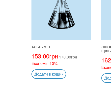
АЛЬБУМІН
ЛІПО
ЩІЛЬ
153.00
грн
170.00
грн
162
Економія 10%
Екон
Додати в кошик
Дод