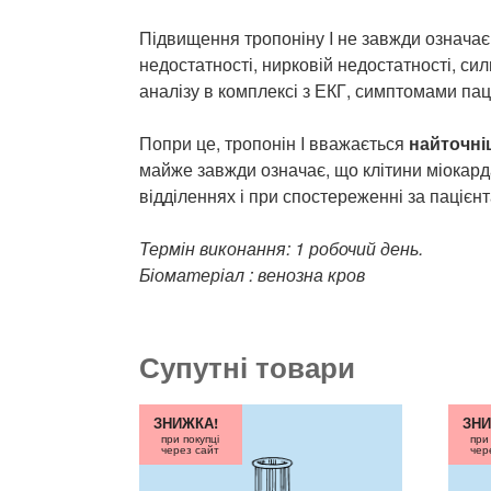
Підвищення тропоніну I не завжди означає
недостатності, нирковій недостатності, си
аналізу в комплексі з ЕКГ, симптомами па
Попри це, тропонін I вважається
найточні
майже завжди означає, що клітини міокард
відділеннях і при спостереженні за пацієн
Термін виконання: 1 робочий день.
Біоматеріал : венозна кров
Супутні товари
ЗНИЖКА!
ЗНИ
при покупці
при
через сайт
чер