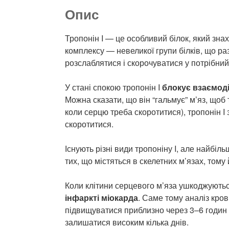
Опис
Тропонін I — це особливий білок, який знах
комплексу — невеликої групи білків, що р
розслаблятися і скорочуватися у потрібни
У стані спокою тропонін I
блокує взаємоді
Можна сказати, що він “гальмує” м’яз, щоб 
коли серцю треба скоротитися), тропонін I
скоротитися.
Існують різні види тропоніну I, але найбі
тих, що містяться в скелетних м’язах, том
Коли клітини серцевого м’яза ушкоджуються
інфаркті міокарда
. Саме тому аналіз кров
підвищуватися приблизно через 3–6 годин 
залишатися високим кілька днів.