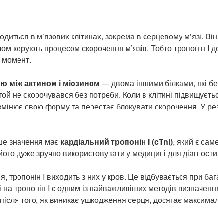
одиться в м’язових клітинах, зокрема в серцевому м’язі. Ві
азом керують процесом скорочення м’язів. Тобто тропонін I
й момент.
ю між актином і міозином
— двома іншими білками, які бе
той не скорочувався без потреби. Коли в клітині підвищуєть
 змінює свою форму та перестає блокувати скорочення. У ре
льше значення має
кардіальний тропонін I (cTnI)
, який є сам
у його дуже зручно використовувати у медицині для діагности
, тропонін I виходить з них у кров. Це відбувається при ба
і на тропонін I є одним із найважливіших методів визначення
після того, як виникає ушкодження серця, досягає максималь