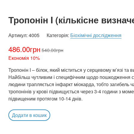
Тропонін I (кількісне визнач
Артикул:
4005
Категорія:
Біохімічні дослідження
486.00
грн
540.00
грн
Економія 10%
Тропонін I – білок, який міститься у серцевому м’язі та 
Найбільш чутливим і специфічним щодо пошкодження сер
людини трапляється інфаркт міокарда, тобто загибель ча
тропонінів у крові підвищується через 3-4 години з м
підвищеним протягом 10-14 днів.
Додати в кошик