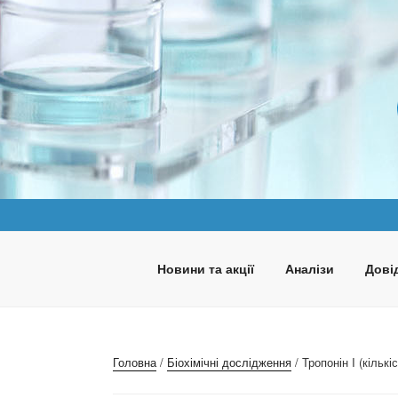
Перейти
до
вмісту
ПАНАКЕЯ
Медична лабораторія
Новини та акції
Аналізи
Довід
Головна
/
Біохімічні дослідження
/ Тропонін I (кільк