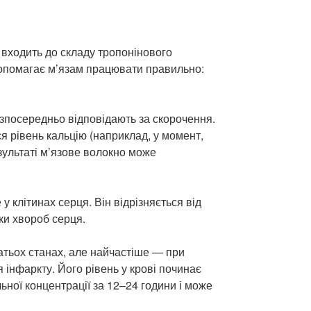
н входить до складу тропонінового
 допомагає м’язам працювати правильно:
зпосередньо відповідають за скорочення.
ся рівень кальцію (наприклад, у момент,
зультаті м’язове волокно може
е у клітинах серця. Він відрізняється від
ки хвороб серця.
гатьох станах, але найчастіше — при
 інфаркту. Його рівень у крові починає
ної концентрації за 12–24 години і може