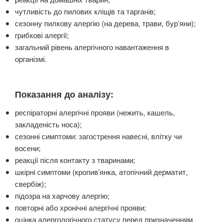
чутливість до пилових кліщів та тарганів;
сезонну пилкову алергію (на дерева, трави, бур’яни);
грибкові алергії;
загальний рівень алергічного навантаження в
організмі.
Показання до аналізу:
респіраторні алергічні прояви (нежить, кашель,
закладеність носа);
сезонні симптоми: загострення навесні, влітку чи
восени;
реакції після контакту з тваринами;
шкірні симптоми (кропив’янка, атопічний дерматит,
свербіж);
підозра на харчову алергію;
повторні або хронічні алергічні прояви;
оцінка алергологічного статусу перед призначенням