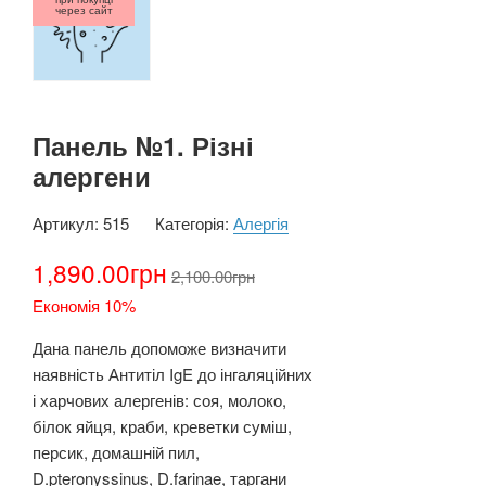
через сайт
Панель №1. Різні
алергени
Артикул:
515
Категорія:
Алергія
1,890.00
грн
2,100.00
грн
Економія 10%
Дана панель допоможе визначити
наявність Антитіл IgE до інгаляційних
і харчових алергенів: соя, молоко,
білок яйця, краби, креветки суміш,
персик, домашній пил,
D.pteronyssinus, D.farinae, таргани