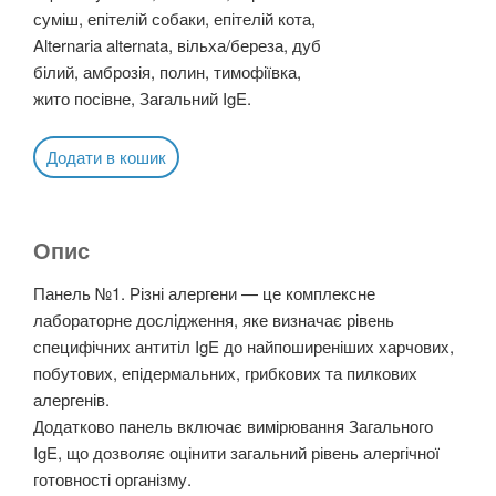
суміш, епітелій собаки, епітелій кота,
Alternaria alternata, вільха/береза, дуб
білий, амброзія, полин, тимофіївка,
жито посівне, Загальний IgE.
Додати в кошик
Опис
Панель №1. Різні алергени — це комплексне
лабораторне дослідження, яке визначає рівень
специфічних антитіл IgE до найпоширеніших харчових,
побутових, епідермальних, грибкових та пилкових
алергенів.
Додатково панель включає вимірювання Загального
IgE, що дозволяє оцінити загальний рівень алергічної
готовності організму.