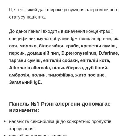
Це тест, який дає широке розуміння алергологічного
статусу пацієнта.
До даної панелі входить визначення концентрації
специфічних імуноглобулінів IgE таких алергенів, як:
соя, молоко, білок яйця, краби, креветки суміш,
персик, домашній пил, D.pteronyssinus, D.farinae,
таргани суміш, епітелій собаки, епітелій кота,
Alternaria alternata, вільха/береза, дуб білий,
амброзія, полин, тимофіївка, жито посівне,
Загальний IgE.
Панель №1 Різні алергени допомагає
визначити:
наявність сенсибілізації до конкретних продуктів
харчування;
реакції на домашніх тварин;