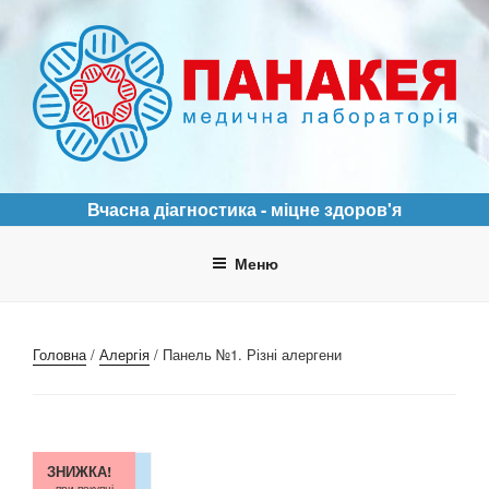
Перейти
до
вмісту
ПАНАКЕЯ
Медична лабораторія
Вчасна діагностика - міцне здоров'я
Меню
Головна
/
Алергія
/ Панель №1. Різні алергени
ЗНИЖКА!
при покупці