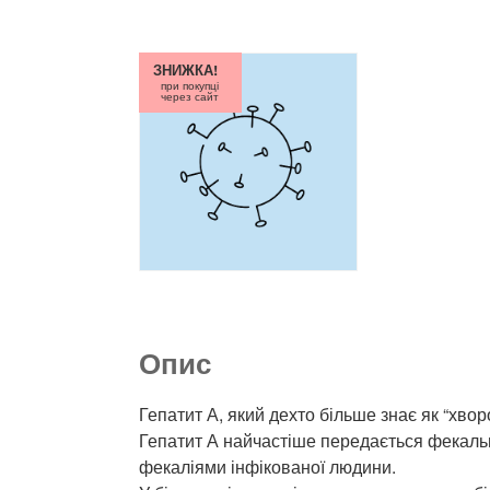
ЗНИЖКА!
при покупці
через сайт
Опис
Гепатит А, який дехто більше знає як “хво
Гепатит А найчастіше передається фекальн
фекаліями інфікованої людини.