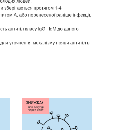
молодих людей.
и зберігаються протягом 1-4
титом А, або перенесеної раніше інфекції,
ть антитіл класу IgG і IgM до даного
е для уточнення механізму появи антитіл в
ЗНИЖКА!
при покупці
через сайт