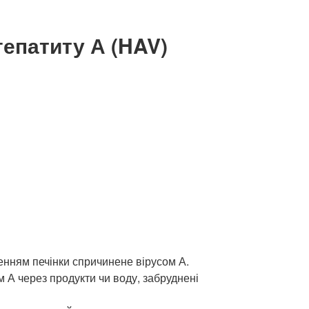
гепатиту А (HAV)
женням печінки спричинене вірусом А.
А через продукти чи воду, забруднені