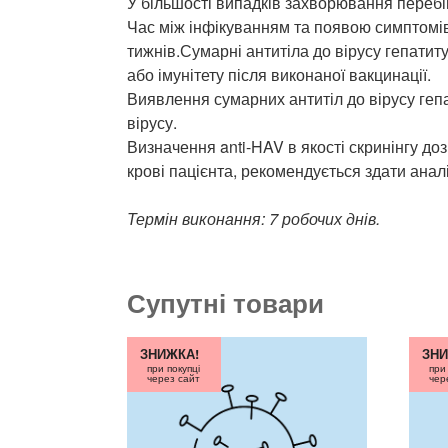
У більшості випадків захворювання перебі
Час між інфікуванням та появою симптомів
тижнів.Сумарні антитіла до вірусу гепатит
або імунітету після виконаної вакцинації.
Виявлення сумарних антитіл до вірусу гепа
вірусу.
Визначення anti-HAV в якості скринінгу доз
крові пацієнта, рекомендується здати аналіз
Термін виконання: 7 робочих днів.
Супутні товари
ЗНИЖКА!
ЗНИ
при покупці
при
через сайт
чер