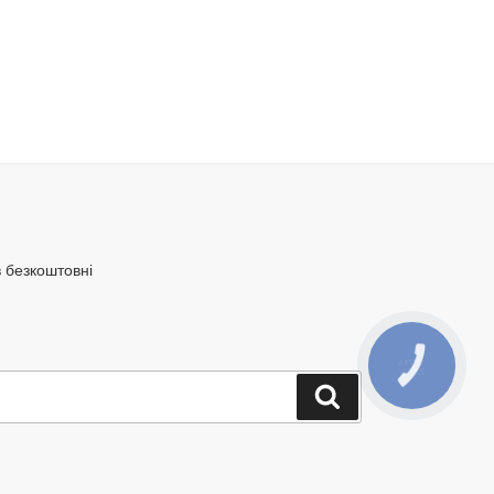
в безкоштовні
КНОПКА
ЗВ'ЯЗКУ
Шукати