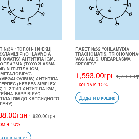
Т №34 «TORCH-ІНФЕКЦІЇ
ПАКЕТ №62 “CHLAMYDIA
 (ХЛАМІДІЯ (CHLAMYDIA
TRACHOMATIS, TRICHOMONA
HOMATIS) АНТИТІЛА IGМ,
VAGINALIS, UREAPLASMA
ОПЛАЗМА (TOXOPLASMA
SPECIES”
II) АНТИТІЛА IGМ,
1,593.00
грн
МЕГАЛОВІРУС
1,770.00
г
OMEGALOVIRUS) АНТИТІЛА
 ГЕРПЕС (HERPES SIMPLEX
Економія 10%
) 1, 2 ТИП АНТИТІЛА IGМ,
ЕЙНА-БАРР ВІРУС
Додати в кошик
ТІЛА IGM ДО КАПСИДНОГО
ГЕНУ)
38.00
грн
1,820.00
грн
омія 10%
ати в кошик