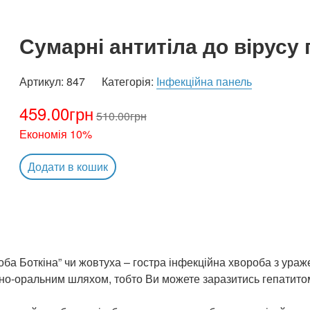
Сумарні антитіла до вірусу 
Артикул:
847
Категорія:
Інфекційна панель
459.00
грн
510.00
грн
Економія 10%
Додати в кошик
роба Боткіна” чи жовтуха – гостра інфекційна хвороба з ура
о-оральним шляхом, тобто Ви можете заразитись гепатитом 