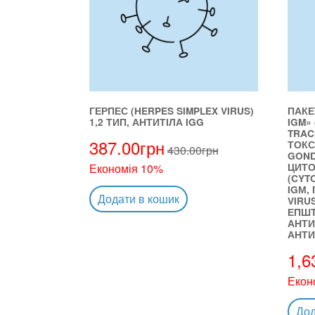
ГЕРПЕС (HERPES SIMPLEX VIRUS)
ПАКЕ
1,2 ТИП, АНТИТІЛА IGG
IGM»
TRAC
387.00
грн
ТОКС
430.00
грн
GOND
ЦИТО
Економія 10%
(CYT
IGМ,
Додати в кошик
VIRUS
ЕПШТ
АНТИ
АНТИ
1,6
Екон
Дод