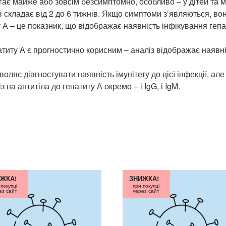
гає майже або зовсім безсимптомно, особливо – у дітей та 
 складає від 2 до 6 тижнів. Якщо симптоми з’являються, вон
у А – це показник, що відображає наявність інфікування гепа
титу А є прогностично корисним – аналіз відображає наявніс
воляє діагностувати наявність імунітету до цієї інфекції, ал
 на антитіла до гепатиту А окремо – і IgG, і IgM.
ЖКА!
ЗНИЖКА!
 покупці
при покупці
ез сайт
через сайт