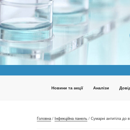
Перейти
до
вмісту
ПАНАКЕЯ
Медична лабораторія
Новини та акції
Аналізи
Довід
Головна
/
Інфекційна панель
/ Сумарні антитіла до в