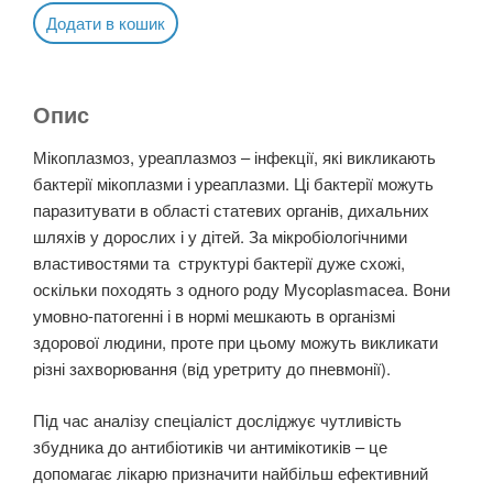
Додати в кошик
Опис
Мікоплазмоз, уреаплазмоз – інфекції, які викликають
бактерії мікоплазми і уреаплазми. Ці бактерії можуть
паразитувати в області статевих органів, дихальних
шляхів у дорослих і у дітей. За мікробіологічними
властивостями та структурі бактерії дуже схожі,
оскільки походять з одного роду Mycoplasmaсea. Вони
умовно-патогенні і в нормі мешкають в організмі
здорової людини, проте при цьому можуть викликати
різні захворювання (від уретриту до пневмонії).
Під час аналізу спеціаліст досліджує чутливість
збудника до антибіотиків чи антимікотиків – це
допомагає лікарю призначити найбільш ефективний