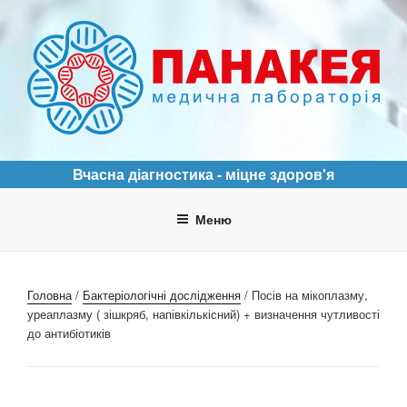
Перейти
до
вмісту
ПАНАКЕЯ
Медична лабораторія
Вчасна діагностика - міцне здоров'я
Меню
Головна
/
Бактеріологічні дослідження
/ Посів на мікоплазму,
уреаплазму ( зішкряб, напівкількісний) + визначення чутливості
до антибіотиків