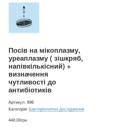
Посів на мікоплазму,
уреаплазму ( зішкряб,
напівкількісний) +
визначення
чутливості до
антибіотиків
Артикул:
896
Категорія:
Бактеріологічні дослідження
440.00
грн