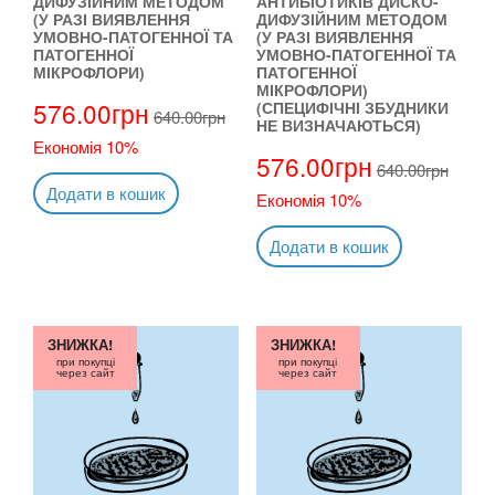
ДИФУЗІЙНИМ МЕТОДОМ
АНТИБІОТИКІВ ДИСКО-
(У РАЗІ ВИЯВЛЕННЯ
ДИФУЗІЙНИМ МЕТОДОМ
УМОВНО-ПАТОГЕННОЇ ТА
(У РАЗІ ВИЯВЛЕННЯ
ПАТОГЕННОЇ
УМОВНО-ПАТОГЕННОЇ ТА
МІКРОФЛОРИ)
ПАТОГЕННОЇ
МІКРОФЛОРИ)
576.00
грн
(СПЕЦИФІЧНІ ЗБУДНИКИ
640.00
грн
НЕ ВИЗНАЧАЮТЬСЯ)
Економія 10%
576.00
грн
640.00
грн
Додати в кошик
Економія 10%
Додати в кошик
ЗНИЖКА!
ЗНИЖКА!
при покупці
при покупці
через сайт
через сайт