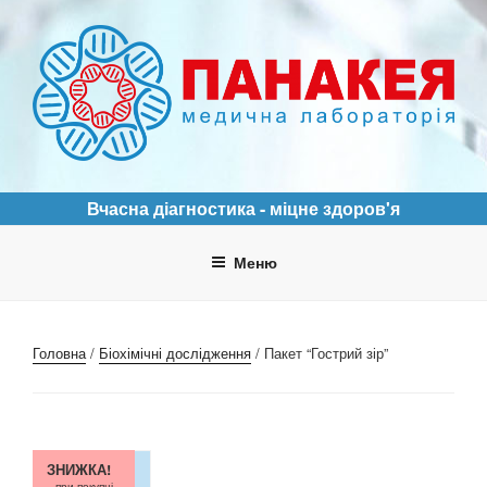
Перейти
до
вмісту
ПАНАКЕЯ
Медична лабораторія
Вчасна діагностика - міцне здоров'я
Меню
Головна
/
Біохімічні дослідження
/ Пакет “Гострий зір”
ЗНИЖКА!
при покупці