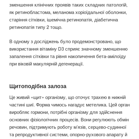
зменшення клінічних проявів таких складних патологій,
як ретинобластома, меланома хоріоїдальної оболонки,
старіння сітківки, ішемічна ретинопатія, діабетична
ретинопатія типу 2 тощо.
В одному з досліджень було продемонстровано, що
використання вітаміну D3 сприяє значному зменшенню
запалення сітківки та рівня накопичення бета-амілоїду
при віковій макулярній дегенерації.
Щитоподібна залоза
Це живий «щит» організму, що оточує трахею в нижній
частині шиї. Форма чимось нагадує метелика. Цей орган
виробляє гормони, потрібні організму для здійснення
основних фізіологічних процесів. Вони регулюють обмін
речовин, підтримують роботу м’язів, серцево-судинної
та репродуктивної системи, опорно-рухового апарату й