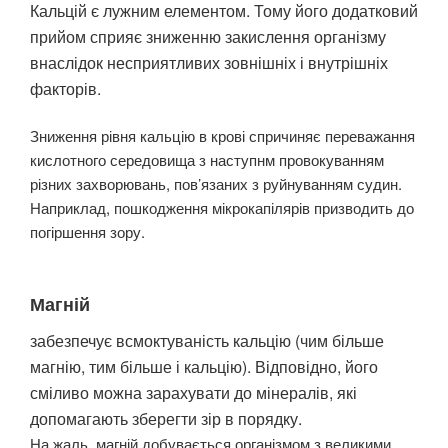
Кальцій є лужним елементом. Тому його додатковий
прийом сприяє зниженню закислення організму
внаслідок несприятливих зовнішніх і внутрішніх
факторів.
Зниження рівня кальцію в крові спричиняє переважання
кислотного середовища з наступнм провокуванням
різних захворювань, пов’язаних з руйнуванням судин.
Наприклад, пошкодження мікрокапілярів призводить до
погіршення зору.
Магній
забезпечує всмоктуваність кальцію (чим більше
магнію, тим більше і кальцію). Відповідно, його
сміливо можна зарахувати до мінералів, які
допомагають зберегти зір в порядку.
На жаль, магній добувається організмом з великими