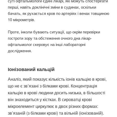
суті офтальмологи єдині лікарі, які можуть спостерігати
перші, навіть доклінічні зміни в судинах, оскільки
бачать, як рухається кров по артеріях і венах товщиною
10 мікрометрів.
Проте, інколи бувають ситуації, що окрім перевірки
гостроти зору та обстеження очного дна лікар-
офтальмолог скеровує на інші лабораторні
дослідження.
Іонізований кальцій
Аналіз, який показує кількість іонів кальцію в крові,
що не є зв’язані з білками крові. Концентрація
кальцію в крові людини досить низька, в більшості
він знаходиться у кістках. В сироватці крові
мікроелемент циркулює в двох різних формах:
зв’язаній (з білками крові) та вільній (іонізованій).