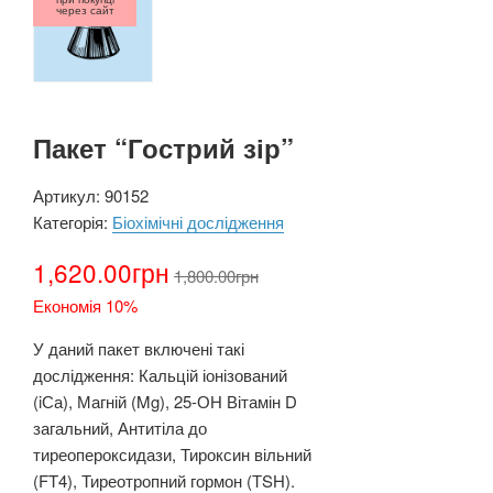
через сайт
Пакет “Гострий зір”
Артикул:
90152
Категорія:
Біохімічні дослідження
1,620.00
грн
1,800.00
грн
Економія 10%
У даний пакет включені такі
дослідження: Кальцій іонізований
(iСа), Магній (Mg), 25-ОН Вітамін D
загальний, Антитіла до
тиреопероксидази, Тироксин вільний
(FT4), Тиреотропний гормон (ТSH).