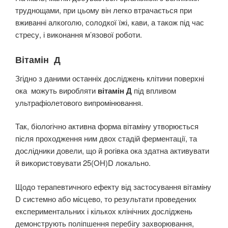
труднощами, при цьому він легко втрачається при
вживанні алкоголю, солодкої їжі, кави, а також під час
стресу, і виконання м’язової роботи.
Вітамін Д
Згідно з даними останніх досліджень клітини поверхні
ока можуть виробляти
вітамін Д
під впливом
ультрафіолетового випромінювання.
Так, біологічно активна форма вітаміну утворюється
після проходження ним двох стадій ферментації, та
дослідники довели, що й рогівка ока здатна активувати
й використовувати 25(OH)D локально.
Щодо терапевтичного ефекту від застосування вітаміну
D системно або місцево, то результати проведених
експериментальних і кількох клінічних досліджень
демонструють поліпшення перебігу захворювання,