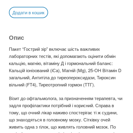
Додати в кошик
Опис
Пакет “Гострий зір” включає шість важливих
лабораторних тестів, які допомагають оцінити обмін
кальцію, магнію, вітаміну Д і гормональний баланс:
Кальцій іонізований (iСа), Магній (Mg), 25-ОН Вітамін D
загальний, Антитіла до тиреопероксидази, Тироксин
вільний (FT4), Тиреотропний гормон (ТТГ).
Візит до офтальмолога, за призначенням терапевта, чи
задля профілактики потрібний і корисний. Справа в
тому, що очний лікар наживо спостерігає ті ж судини,
що знаходяться в головному мозку. Сітківку очей
живить одна з гілок, що живлять головний мозок. По