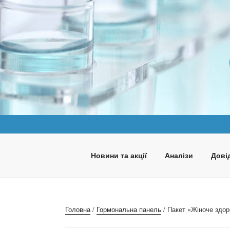
Перейти
до
вмісту
ПАНАКЕЯ
Медична лабораторія
Новини та акції
Аналізи
Довід
Головна
/
Гормональна панель
/ Пакет «Жіноче здор