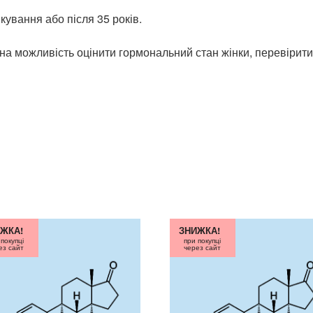
кування або після 35 років.
чна можливість оцінити гормональний стан жінки, перевірит
ЖКА!
ЗНИЖКА!
 покупці
при покупці
ез сайт
через сайт