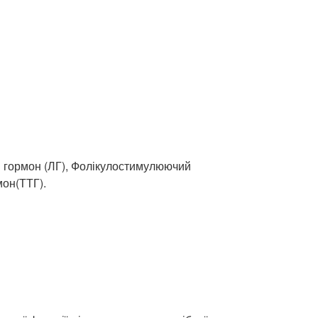
й гормон (ЛГ), Фолікулостимулюючий
мон(ТТГ).