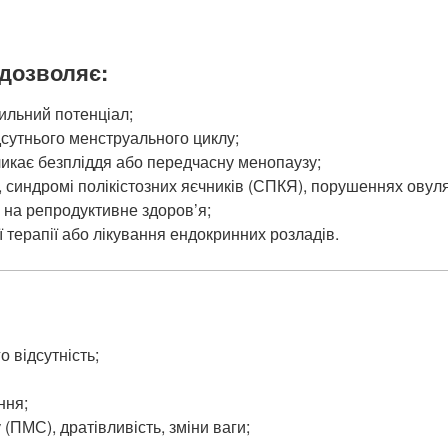
 дозволяє:
ильний потенціал;
сутнього менструального циклу;
икає безпліддя або передчасну менопаузу;
 синдромі полікістозних яєчників (СПКЯ), порушеннях овуля
 на репродуктивне здоров’я;
 терапії або лікування ендокринних розладів.
:
 відсутність;
ння;
ПМС), дратівливість, зміни ваги;