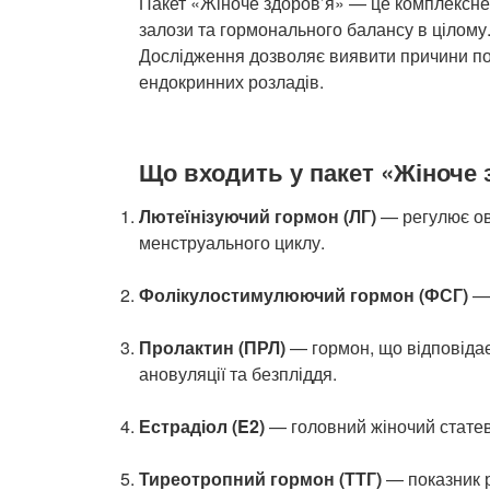
Пакет «Жіноче здоров’я» — це комплексне 
залози та гормонального балансу в цілому
Дослідження дозволяє виявити причини пор
ендокринних розладів.
Що входить у пакет «Жіноче 
Лютеїнізуючий гормон (ЛГ)
— регулює ову
менструального циклу.
Фолікулостимулюючий гормон (ФСГ)
— 
Пролактин (ПРЛ)
— гормон, що відповідає
ановуляції та безпліддя.
Естрадіол (E2)
— головний жіночий статеви
Тиреотропний гормон (ТТГ)
— показник р