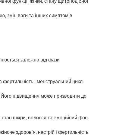
ної функції жінки, стану щитоподібної
, змін ваги та інших симптомів
інюється залежно від фази
а фертильність і менструальний цикл.
. Його підвищення може призводити до
 стан шкіри, волосся та емоційний фон.
ноче здоров’я, настрій і фертильність.