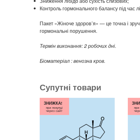
Зниження лібідо або сухість слизових;
Контроль гормонального балансу під час лі
Пакет «Жіноче здоров’я» — це точна і зру
гормональні порушення.
Термін виконання: 2 робочих дні.
Біоматеріал : венозна кров.
Супутні товари
ЗНИЖКА!
ЗНИ
при покупці
при
через сайт
чер