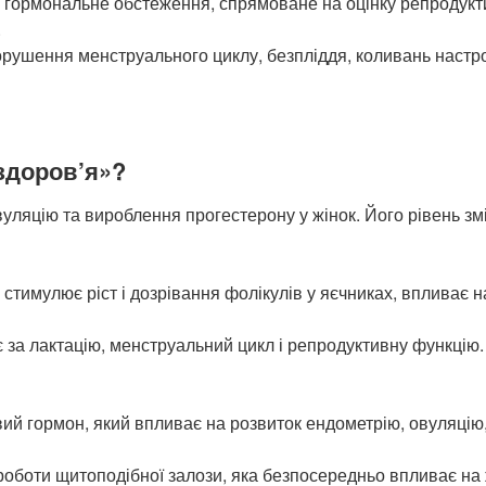
гормональне обстеження, спрямоване на оцінку репродуктив
.
ушення менструального циклу, безпліддя, коливань настрою
здоров’я»?
ляцію та вироблення прогестерону у жінок. Його рівень зм
стимулює ріст і дозрівання фолікулів у яєчниках, впливає н
 за лактацію, менструальний цикл і репродуктивну функцію
й гормон, який впливає на розвиток ендометрію, овуляцію,
оботи щитоподібної залози, яка безпосередньо впливає на жі