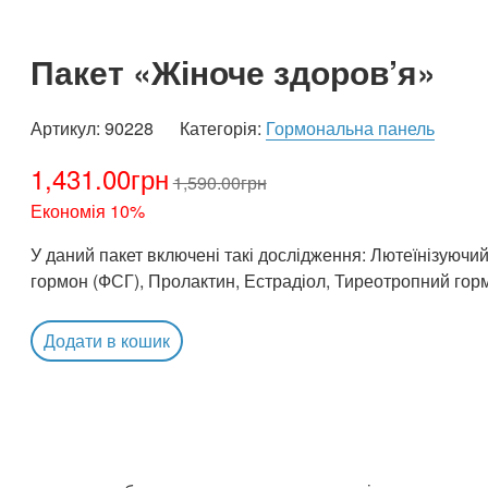
Пакет «Жіноче здоров’я»
Артикул:
90228
Категорія:
Гормональна панель
1,431.00
грн
1,590.00
грн
Економія 10%
У даний пакет включені такі дослідження: Лютеїнізуючи
гормон (ФСГ), Пролактин, Естрадіол, Тиреотропний гор
Додати в кошик