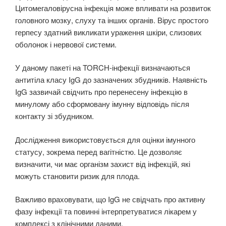
Цитомегаловірусна інфекція може впливати на розвиток
головного мозку, слуху та інших органів. Вірус простого
герпесу здатний викликати ураження шкіри, слизових
оболонок і нервової системи.
У даному пакеті на TORCH-інфекції визначаються
антитіла класу IgG до зазначених збудників. Наявність
IgG зазвичай свідчить про перенесену інфекцію в
минулому або сформовану імунну відповідь після
контакту зі збудником.
Дослідження використовується для оцінки імунного
статусу, зокрема перед вагітністю. Це дозволяє
визначити, чи має організм захист від інфекцій, які
можуть становити ризик для плода.
Важливо враховувати, що IgG не свідчать про активну
фазу інфекції та повинні інтерпретуватися лікарем у
комплексі з клінічними даними.