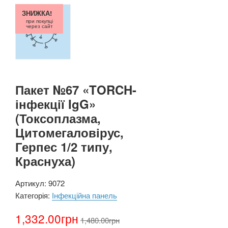
ЗНИЖКА!
при покупці
через сайт
Пакет №67 «TORCH-
інфекції IgG»
(Токсоплазма,
Цитомегаловірус,
Герпес 1/2 типу,
Краснуха)
Артикул:
9072
Категорія:
Інфекційна панель
1,332.00
грн
1,480.00
грн