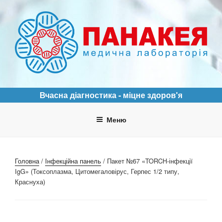
Перейти
до
вмісту
ПАНАКЕЯ
Медична лабораторія
Вчасна діагностика - міцне здоров'я
Меню
Головна
/
Інфекційна панель
/ Пакет №67 «TORCH-інфекції
IgG» (Токсоплазма, Цитомегаловірус, Герпес 1/2 типу,
Краснуха)