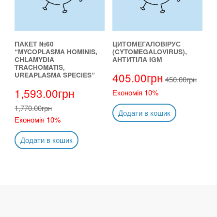
ПАКЕТ №60
ЦИТОМЕГАЛОВІРУС
“MYCOPLASMA HOMINIS,
(CYTOMEGALOVIRUS),
CHLAMYDIA
АНТИТІЛА IGМ
TRACHOMATIS,
405.00
грн
UREAPLASMA SPECIES”
450.00
грн
1,593.00
грн
Економія 10%
1,770.00
грн
Додати в кошик
Економія 10%
Додати в кошик