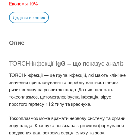
Економія 10%
Додати в кошик
Опис
TORCH-інфекції I
gG – щ
о показує аналіз
TORCH-інфекції — це група інфекцій, які мають клінічне
значення при плануванні та перебігу вагітності через
ризик впливу на розвиток плода. До них належать
токсоплазмоз, цитомегаловірусна інфекція, вірус
простого герпесу 1 і 2 типу та краснуха.
Токсоплазмоз може вражати нервову систему та органи
зору плода. Краснуха пов’язана з ризиком формування
вроджених вад, зокрема серця, слуху та зору.