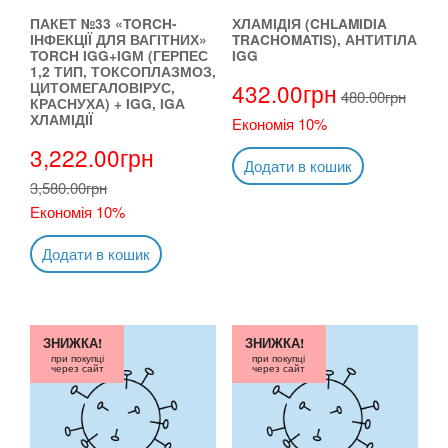
ПАКЕТ №33 «TORCH-
ХЛАМІДІЯ (CHLAMIDIA
ІНФЕКЦІЇ ДЛЯ ВАГІТНИХ»
TRACHOMATIS), АНТИТІЛА
TORCH IGG+IGМ (ГЕРПЕС
IGG
1,2 ТИП, ТОКСОПЛАЗМОЗ,
432.00
грн
ЦИТОМЕГАЛОВІРУС,
480.00
грн
КРАСНУХА) + IGG, IGА
ХЛАМІДІЇ
Економія 10%
3,222.00
грн
Додати в кошик
3,580.00
грн
Економія 10%
Додати в кошик
ЗНИЖКА!
ЗНИЖКА!
при покупці
при покупці
через сайт
через сайт