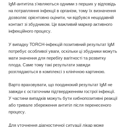
IgM-антитіла з’являються одними з перших у відповідь
на потрапляння інфекції в організм, тому їх визначення
дозволяє орієнтовно оцінити, чи відбувся нещодавній
контакт зі збудником. Це важливий маркер активного
інфекційного процесу.
У випадку TORCH-інфекцій позитивний результат IgM
потребує особливої уваги, оскільки ці збудники можуть
мати значення для перебігу вагітності та розвитку
плода. Саме тому такі результати завжди
розглядаються в комплексі з клінічною картиною.
Варто враховувати, що поодинокий результат IgM не
завжди є остаточним підтвердженням гострої інфекції.
У частини випадків можуть бути хибнопозитивні реакції
або тривале збереження антитіл після перенесеного
процесу.
Для уточнення діагностичної ситуації лікар може