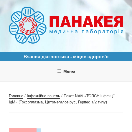
Перейти
до
вмісту
ПАНАКЕЯ
Медична лабораторія
Вчасна діагностика - міцне здоров'я
Меню
Головна
/
Інфекційна панель
/ Пакет №69 «TORCH-інфекції
IgM» (Токсоплазма, Цитомегаловірус, Герпес 1/2 типу)