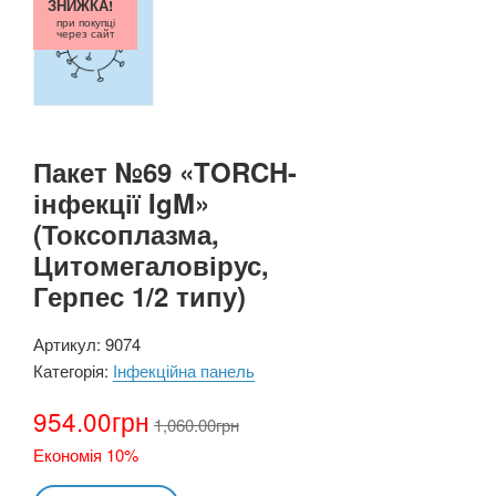
ЗНИЖКА!
при покупці
через сайт
Пакет №69 «TORCH-
інфекції IgM»
(Токсоплазма,
Цитомегаловірус,
Герпес 1/2 типу)
Артикул:
9074
Категорія:
Інфекційна панель
954.00
грн
1,060.00
грн
Економія 10%