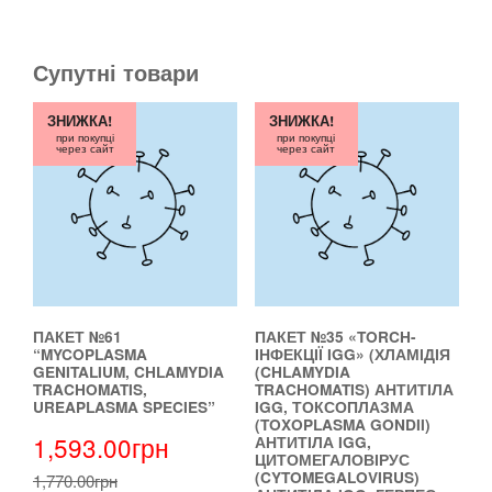
Супутні товари
ЗНИЖКА!
ЗНИЖКА!
при покупці
при покупці
через сайт
через сайт
ПАКЕТ №61
ПАКЕТ №35 «TORCH-
“MYCOPLASMA
ІНФЕКЦІЇ IGG» (ХЛАМІДІЯ
GENITALIUM, CHLAMYDIA
(CHLAMYDIA
TRACHOMATIS,
TRACHOMATIS) АНТИТІЛА
UREAPLASMA SPECIES”
IGG, ТОКСОПЛАЗМА
(TOXOPLASMA GONDII)
1,593.00
грн
АНТИТІЛА IGG,
ЦИТОМЕГАЛОВІРУС
(CYTOMEGALOVIRUS)
1,770.00
грн