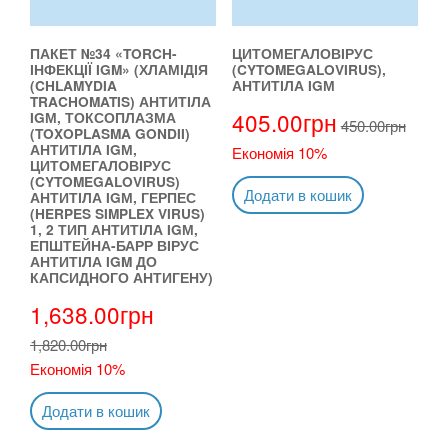
ПАКЕТ №34 «TORCH-
ЦИТОМЕГАЛОВІРУС
ІНФЕКЦІЇ IGM» (ХЛАМІДІЯ
(CYTOMEGALOVIRUS),
(CHLAMYDIA
АНТИТІЛА IGМ
TRACHOMATIS) АНТИТІЛА
405.00
грн
IGМ, ТОКСОПЛАЗМА
450.00
грн
(TOXOPLASMA GONDII)
АНТИТІЛА IGМ,
Економія 10%
ЦИТОМЕГАЛОВІРУС
(CYTOMEGALOVIRUS)
Додати в кошик
АНТИТІЛА IGМ, ГЕРПЕС
(HERPES SIMPLEX VIRUS)
1, 2 ТИП АНТИТІЛА IGМ,
ЕПШТЕЙНА-БАРР ВІРУС
АНТИТІЛА IGM ДО
КАПСИДНОГО АНТИГЕНУ)
1,638.00
грн
1,820.00
грн
Економія 10%
Додати в кошик