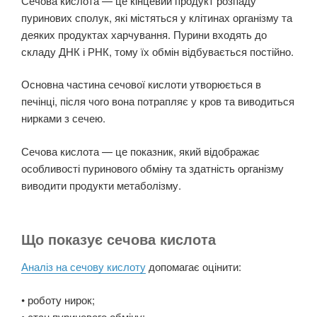
Сечова кислота — це кінцевий продукт розпаду
пуринових сполук, які містяться у клітинах організму та
деяких продуктах харчування. Пурини входять до
складу ДНК і РНК, тому їх обмін відбувається постійно.
Основна частина сечової кислоти утворюється в
печінці, після чого вона потрапляє у кров та виводиться
нирками з сечею.
Сечова кислота — це показник, який відображає
особливості пуринового обміну та здатність організму
виводити продукти метаболізму.
Що показує сечова кислота
Аналіз на сечову кислоту
допомагає оцінити:
• роботу нирок;
• стан пуринового обміну;