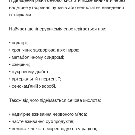
надмірне утворення пуринів або недостатнє виведення
їх нирками.
Найчастіше гіперурикемія спостерігається при:
• подагрі;
• хронічних захворюваннях нирок;
• метаболічному синдромі;
• ожирінні;
• цукровому діабеті;
• артеріальній гіпертензії;
• сечокам’яній хворобі.
Також від чого піднімається сечова кислота:
• надмірне вживання червоного м’яса;
• часте вживання субпродуктів;
• велика кількість морепродуктів у раціоні;