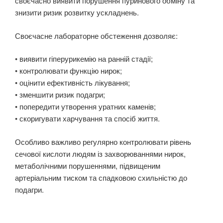
своєчасно виявити порушення пуринового обміну та
знизити ризик розвитку ускладнень.
Своєчасне лабораторне обстеження дозволяє:
• виявити гіперурикемію на ранній стадії;
• контролювати функцію нирок;
• оцінити ефективність лікування;
• зменшити ризик подагри;
• попередити утворення уратних каменів;
• скоригувати харчування та спосіб життя.
Особливо важливо регулярно контролювати рівень
сечової кислоти людям із захворюваннями нирок,
метаболічними порушеннями, підвищеним
артеріальним тиском та спадковою схильністю до
подагри.