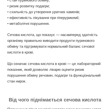
• ризик розвитку подагри;
• схильність до утворення уратних каменів;
• ефективність лікування при гіперурикемії;
• метаболічні порушення.
Сечова кислота, що показує — насамперед здатність
організму правильно виводити продукти пуринового
обміну та підтримувати нормальний баланс сечової
кислоти в крові.
Що означає сечова кислота в крові — це лабораторний
показник, який дозволяє лікарю оцінити ризик
порушення обміну речовин, подагри та функціональний
стан нирок.
Від чого піднімається сечова кислота
Підвищення рівня сечової кислоти може виникати через