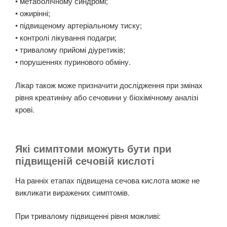
• метаболічному синдромі;
• ожирінні;
• підвищеному артеріальному тиску;
• контролі лікування подагри;
• тривалому прийомі діуретиків;
• порушеннях пуринового обміну.
Лікар також може призначити дослідження при змінах
рівня креатиніну або сечовини у біохімічному аналізі
крові.
Які симптоми можуть бути при
підвищеній сечовій кислоті
На ранніх етапах підвищена сечова кислота може не
викликати виражених симптомів.
При тривалому підвищенні рівня можливі: