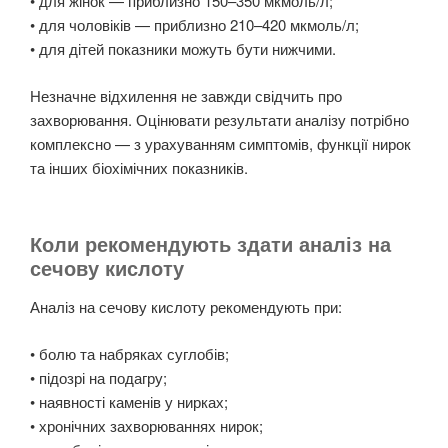
• для жінок — приблизно 150–350 мкмоль/л;
• для чоловіків — приблизно 210–420 мкмоль/л;
• для дітей показники можуть бути нижчими.
Незначне відхилення не завжди свідчить про
захворювання. Оцінювати результати аналізу потрібно
комплексно — з урахуванням симптомів, функції нирок
та інших біохімічних показників.
Коли рекомендують здати аналіз на
сечову кислоту
Аналіз на сечову кислоту рекомендують при:
• болю та набряках суглобів;
• підозрі на подагру;
• наявності каменів у нирках;
• хронічних захворюваннях нирок;