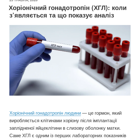
Хоріонічний гонадотропін (ХГЛ): коли
з’являється та що показує аналіз
Хоріонічний гонадотропін людини
— це гормон, який
виробляється клітинами хоріону після імплантації
заплідненої яйцеклітини в слизову оболонку матки.
Саме ХГЛ є одним із перших лабораторних показників