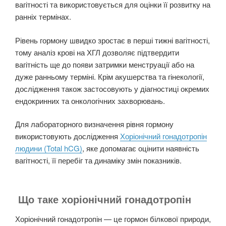
вагітності та використовується для оцінки її розвитку на
ранніх термінах.
Рівень гормону швидко зростає в перші тижні вагітності,
тому аналіз крові на ХГЛ дозволяє підтвердити
вагітність ще до появи затримки менструації або на
дуже ранньому терміні. Крім акушерства та гінекології,
дослідження також застосовують у діагностиці окремих
ендокринних та онкологічних захворювань.
Для лабораторного визначення рівня гормону
використовують дослідження
Хоріонічний гонадотропін
людини (Total hCG)
, яке допомагає оцінити наявність
вагітності, її перебіг та динаміку змін показників.
Що таке хоріонічний гонадотропін
Хоріонічний гонадотропін — це гормон білкової природи,