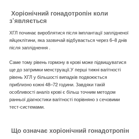
Хоріонічний гонадотропін коли
з’являється
ХГЛ починає вироблятися після імплантації заплідненої
яйцеклітини, яка зазвичай відбувається через 6–8 днів
після запліднення .
Саме тому рівень гормону в крові може підвищуватися
ще до затримки менструації.У перші тижні вагітності
рівень ХГЛ у більшості випадків подвоюється
приблизно кожні 48–72 години. Завдяки такій
особливості аналіз крові є більш точним методом
ранньої діагностики вагітності порівняно з сечовими
тест-системами.
Що означає хоріонічний гонадотропін