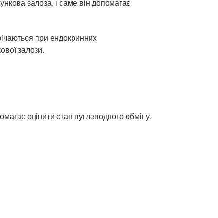
ункова залоза, і саме він допомагає
трічаються при ендокринних
ової залози.
помагає оцінити стан вуглеводного обміну.