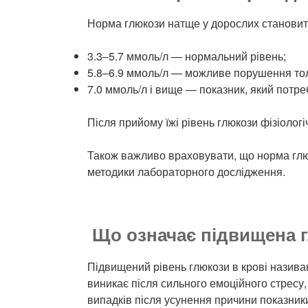
Норма глюкози натще у дорослих становить
3.3–5.7 ммоль/л — нормальний рівень;
5.8–6.9 ммоль/л — можливе порушення тол
7.0 ммоль/л і вище — показник, який потр
Після прийому їжі рівень глюкози фізіолог
Також важливо враховувати, що норма глюк
методики лабораторного дослідження.
Що означає підвищена г
Підвищений рівень глюкози в крові назива
виникає після сильного емоційного стресу,
випадків після усунення причини показник