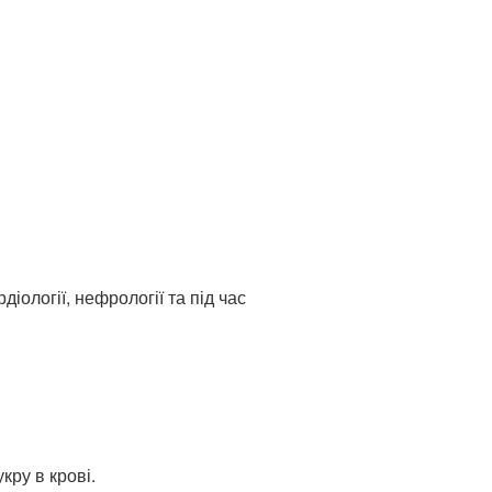
іології, нефрології та під час
кру в крові.