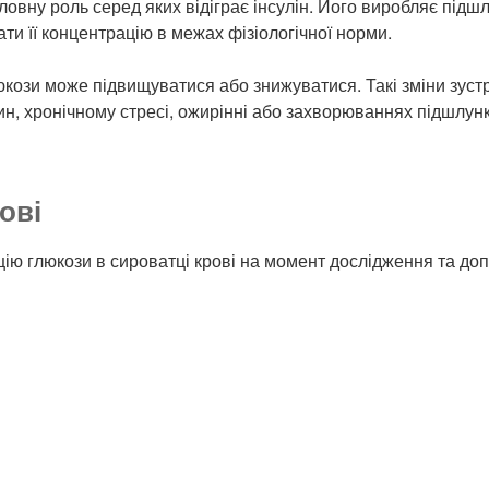
овну роль серед яких відіграє інсулін. Його виробляє підшл
ти її концентрацію в межах фізіологічної норми.
юкози може підвищуватися або знижуватися. Такі зміни зус
, хронічному стресі, ожирінні або захворюваннях підшлунк
ові
цію глюкози в сироватці крові на момент дослідження та до