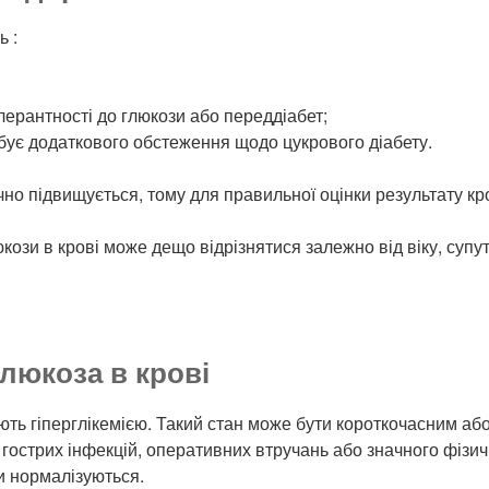
 :
ерантності до глюкози або переддіабет;
ебує додаткового обстеження щодо цукрового діабету.
ічно підвищується, тому для правильної оцінки результату 
ози в крові може дещо відрізнятися залежно від віку, супут
люкоза в крові
ють гіперглікемією. Такий стан може бути короткочасним аб
 гострих інфекцій, оперативних втручань або значного фізи
и нормалізуються.