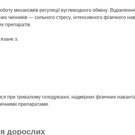
роботу механізмів регуляції вуглеводного обміну. Відхилен
чних чинників — сильного стресу, інтенсивного фізичного 
х препаратів.
язане з:
ися при тривалому голодуванні, надмірних фізичних навант
кемічними препаратами.
ля дорослих