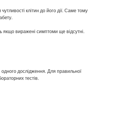
утливості клітин до його дії. Саме тому
абету.
ть якщо виражені симптоми ще відсутні.
і одного дослідження. Для правильної
ораторних тестів.