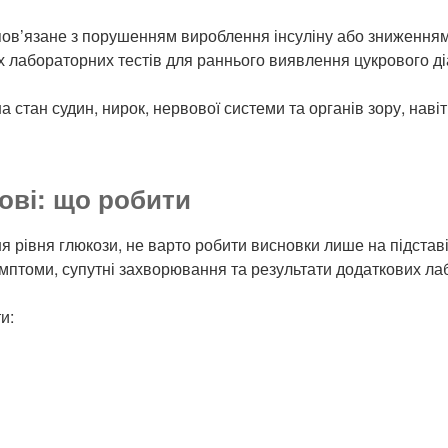
ов’язане з порушенням вироблення інсуліну або зниженням ч
их лабораторних тестів для раннього виявлення цукрового ді
а стан судин, нирок, нервової системи та органів зору, наві
ові: що робити
я рівня глюкози, не варто робити висновки лише на підстав
мптоми, супутні захворювання та результати додаткових лаб
и: