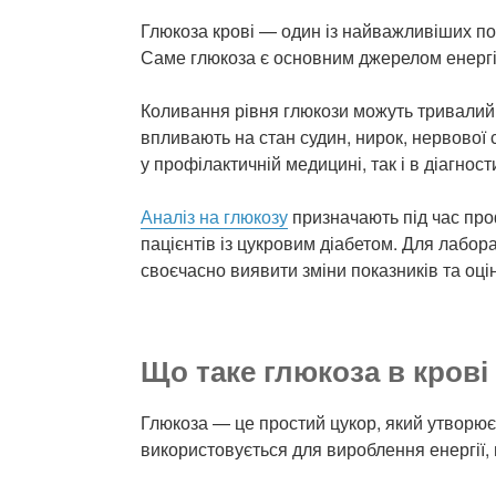
Глюкоза крові — один із найважливіших пок
Саме глюкоза є основним джерелом енергії д
Коливання рівня глюкози можуть тривалий
впливають на стан судин, нирок, нервової
у профілактичній медицині, так і в діагно
Аналіз на глюкозу
призначають під час про
пацієнтів із цукровим діабетом. Для лабор
своєчасно виявити зміни показників та оці
Що таке глюкоза в крові
Глюкоза — це простий цукор, який утворюєт
використовується для вироблення енергії, н