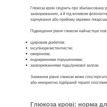
Глюкоза крові свідчить про збалансовану 
захворюваннях, а й під впливом фізіологі
харчування або прийому окремих лікарськи
Підвищення рівня глюкози найчастіше пов’
цукровим діабетом;
інсулінорезистентністю;
ожирінням;
ендокринними порушеннями;
захворюваннями підшлункової залози.
Зниження рівня глюкози може спостерігат
або некоректно підібраній терапії гіпоглі
Глюкоза крові: норма д