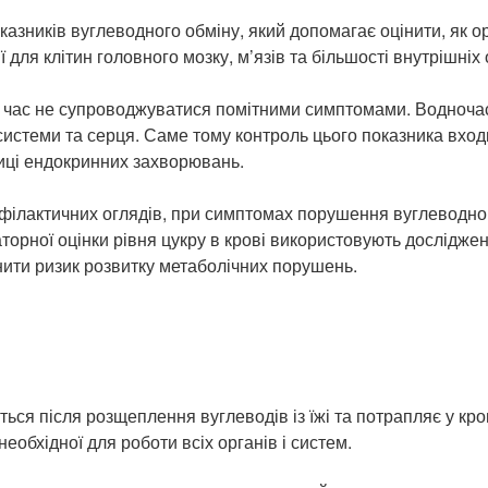
азників вуглеводного обміну, який допомагає оцінити, як о
ля клітин головного мозку, м’язів та більшості внутрішніх 
 час не супроводжуватися помітними симптомами. Водночас
 системи та серця. Саме тому контроль цього показника вхо
стиці ендокринних захворювань.
філактичних оглядів, при симптомах порушення вуглеводног
аторної оцінки рівня цукру в крові використовують дослідже
нити ризик розвитку метаболічних порушень.
ься після розщеплення вуглеводів із їжі та потрапляє у кров
еобхідної для роботи всіх органів і систем.