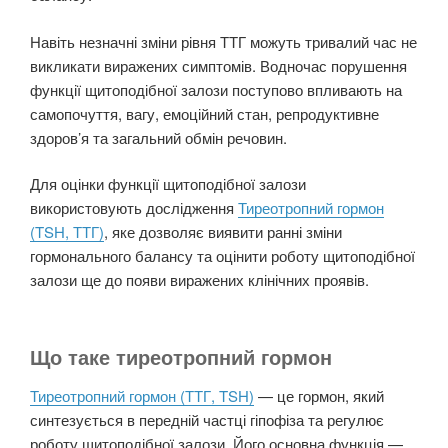
Навіть незначні зміни рівня ТТГ можуть тривалий час не
викликати виражених симптомів. Водночас порушення
функції щитоподібної залози поступово впливають на
самопочуття, вагу, емоційний стан, репродуктивне
здоров’я та загальний обмін речовин.
Для оцінки функції щитоподібної залози
використовують дослідження
Тиреотропний гормон
(TSH, ТТГ)
, яке дозволяє виявити ранні зміни
гормонального балансу та оцінити роботу щитоподібної
залози ще до появи виражених клінічних проявів.
Що таке тиреотропний гормон
Тиреотропний гормон (ТТГ, TSH)
— це гормон, який
синтезується в передній частці гіпофіза та регулює
роботу щитоподібної залози. Його основна функція —