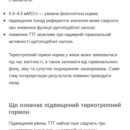
0.3–4.5 мМО/л — умовна фізіологічна норма;
підвищення понад референтні значення може свідчити
про зниження функції щитоподібної залози;
зниження ТТГ можливе при надмірній гормональній
активності щитоподібної залози.
Тиреотропний гормон норма у жінок може змінюватися
під час вагітності, а також залежати від гормонального
фону, віку та супутніх ендокринних захворювань. Саме
тому інтерпретацію результатів повинен проводити
лікар.
Що означає підвищений тиреотропний
гормон
Підвищений рівень ТТГ найчастіше свідчить про
недостатню активність щитоподібної залози —