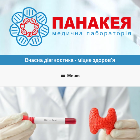
Перейти
до
вмісту
ПАНАКЕЯ
Медична лабораторія
Вчасна діагностика - міцне здоров'я
Меню