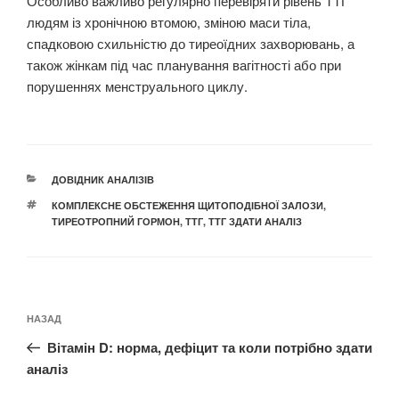
Особливо важливо регулярно перевіряти рівень ТТГ
людям із хронічною втомою, зміною маси тіла,
спадковою схильністю до тиреоїдних захворювань, а
також жінкам під час планування вагітності або при
порушеннях менструального циклу.
КАТЕГОРІЇ
ДОВІДНИК АНАЛІЗІВ
ПОЗНАЧКИ
КОМПЛЕКСНЕ ОБСТЕЖЕННЯ ЩИТОПОДІБНОЇ ЗАЛОЗИ
,
ТИРЕОТРОПНИЙ ГОРМОН
,
ТТГ
,
ТТГ ЗДАТИ АНАЛІЗ
Навігація
Попередній
НАЗАД
записів
запис:
Вітамін D: норма, дефіцит та коли потрібно здати
аналіз