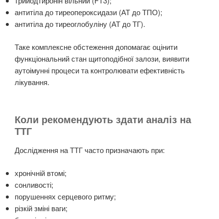
трийодтиронін вільний (FT3);
антитіла до тиреопероксидази (АТ до ТПО);
антитіла до тиреоглобуліну (АТ до ТГ).
Таке комплексне обстеження допомагає оцінити
функціональний стан щитоподібної залози, виявити
аутоімунні процеси та контролювати ефективність
лікування.
Коли рекомендують здати аналіз на
ТТГ
Дослідження на ТТГ часто призначають при:
хронічній втомі;
сонливості;
порушеннях серцевого ритму;
різкій зміні ваги;