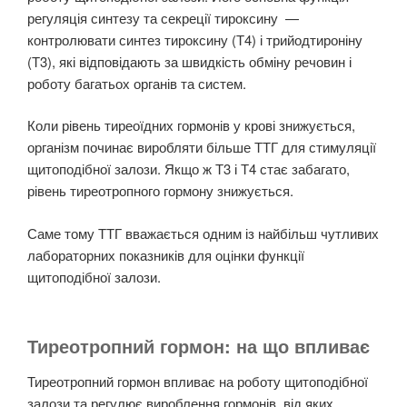
регуляція синтезу та секреції тироксину —
контролювати синтез тироксину (Т4) і трийодтироніну
(Т3), які відповідають за швидкість обміну речовин і
роботу багатьох органів та систем.
Коли рівень тиреоїдних гормонів у крові знижується,
організм починає виробляти більше ТТГ для стимуляції
щитоподібної залози. Якщо ж Т3 і Т4 стає забагато,
рівень тиреотропного гормону знижується.
Саме тому ТТГ вважається одним із найбільш чутливих
лабораторних показників для оцінки функції
щитоподібної залози.
Тиреотропний гормон: на що впливає
Тиреотропний гормон впливає на роботу щитоподібної
залози та регулює вироблення гормонів, від яких