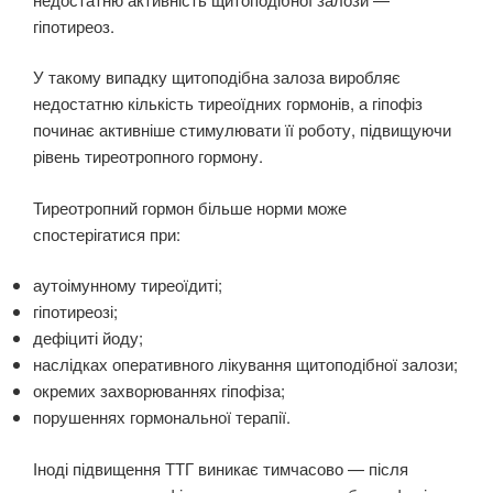
гіпотиреоз.
У такому випадку щитоподібна залоза виробляє
недостатню кількість тиреоїдних гормонів, а гіпофіз
починає активніше стимулювати її роботу, підвищуючи
рівень тиреотропного гормону.
Тиреотропний гормон більше норми може
спостерігатися при:
аутоімунному тиреоїдиті;
гіпотиреозі;
дефіциті йоду;
наслідках оперативного лікування щитоподібної залози;
окремих захворюваннях гіпофіза;
порушеннях гормональної терапії.
Іноді підвищення ТТГ виникає тимчасово — після