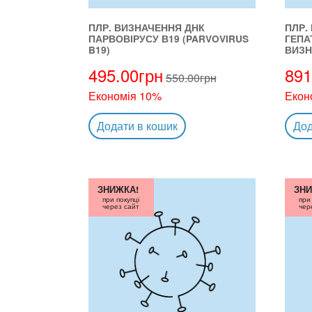
ПЛР. ВИЗНАЧЕННЯ ДНК
ПЛР.
ПАРВОВІРУСУ В19 (PARVOVIRUS
ГЕПА
B19)
ВИЗН
495.00
грн
891
550.00
грн
Економія 10%
Екон
Додати в кошик
Дод
ЗНИЖКА!
ЗНИ
при покупці
при
через сайт
чер