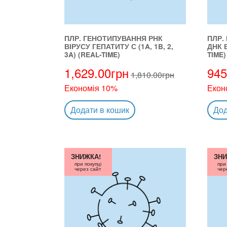
ПЛР. ГЕНОТИПУВАННЯ РНК
ПЛР.
ВІРУСУ ГЕПАТИТУ С (1A, 1B, 2,
ДНК 
3A) (REAL-TIME)
TIME
1,629.00
грн
945
1,810.00
грн
Економія 10%
Екон
Додати в кошик
Дод
ЗНИЖКА!
ЗНИ
при покупці
при
через сайт
чер