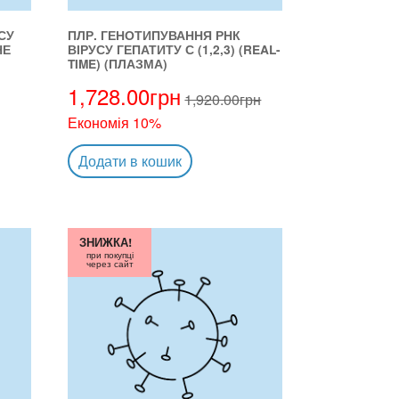
СУ
ПЛР. ГЕНОТИПУВАННЯ РНК
НЕ
ВІРУСУ ГЕПАТИТУ С (1,2,3) (REAL-
TIME) (ПЛАЗМА)
1,728.00
грн
1,920.00
грн
Економія 10%
Додати в кошик
ЗНИЖКА!
при покупці
через сайт