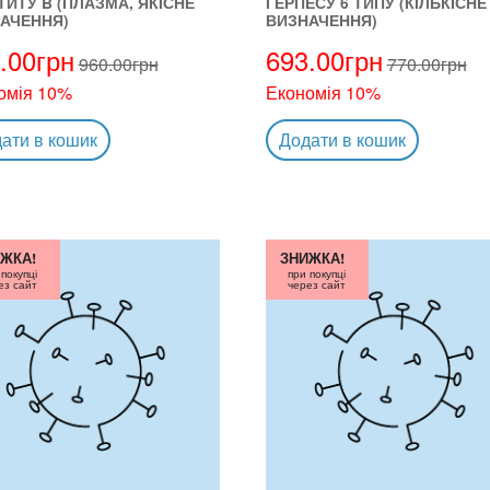
ТИТУ B (ПЛАЗМА, ЯКІСНЕ
ГЕРПЕСУ 6 ТИПУ (КІЛЬКІСНЕ
АЧЕННЯ)
ВИЗНАЧЕННЯ)
.00
грн
693.00
грн
960.00
грн
770.00
грн
омія 10%
Економія 10%
ати в кошик
Додати в кошик
ЖКА!
ЗНИЖКА!
 покупці
при покупці
ез сайт
через сайт