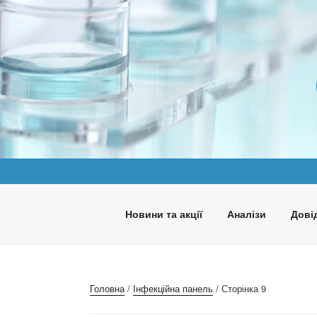
Перейти
до
вмісту
ПАНАКЕЯ
Медична лабораторія
Новини та акції
Аналізи
Довід
Головна
/
Інфекційна панель
/ Сторінка 9