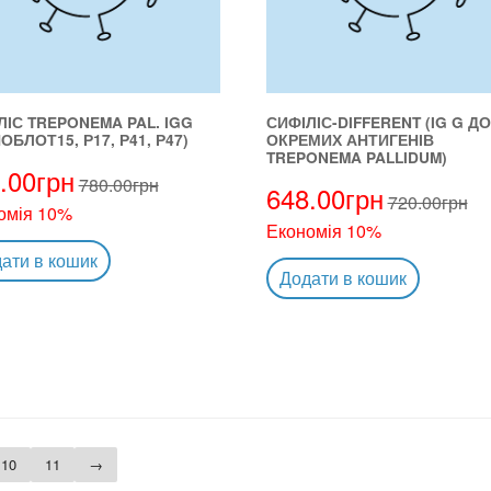
ЛІС TREPONEMA PAL. IGG
СИФІЛІС-DIFFERENT (IG G ДО
ОБЛОТ15, Р17, Р41, Р47)
ОКРЕМИХ АНТИГЕНІВ
TREPONEMA PALLIDUM)
.00
грн
780.00
грн
648.00
грн
720.00
грн
омія 10%
Економія 10%
ати в кошик
Додати в кошик
10
11
→