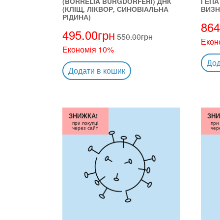
(BORRELIA BURGDORFERI) ДНК
ГЕПА
(КЛІЩ, ЛІКВОР, СИНОВІАЛЬНА
ВИЗН
РІДИНА)
864
495.00
грн
550.00
грн
Екон
Економія 10%
Дод
Додати в кошик
ЗНИЖКА!
ЗНИ
при покупці
при
через сайт
чер