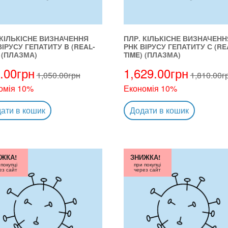
 КІЛЬКІСНЕ ВИЗНАЧЕННЯ
ПЛР. КІЛЬКІСНЕ ВИЗНАЧЕНН
ВІРУСУ ГЕПАТИТУ B (REAL-
РНК ВІРУСУ ГЕПАТИТУ С (RE
) (ПЛАЗМА)
TIME) (ПЛАЗМА)
.00
грн
1,629.00
грн
1,050.00
грн
1,810.00
г
омія 10%
Економія 10%
ати в кошик
Додати в кошик
ЖКА!
ЗНИЖКА!
 покупці
при покупці
ез сайт
через сайт