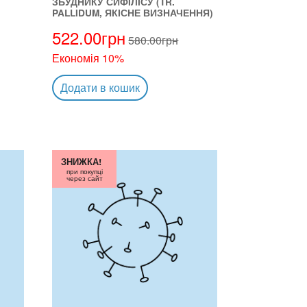
ЗБУДНИКУ СИФIЛIСУ (TR.
PALLIDUM, ЯКІСНЕ ВИЗНАЧЕННЯ)
522.00
грн
580.00
грн
Економія 10%
Додати в кошик
ЗНИЖКА!
при покупці
через сайт