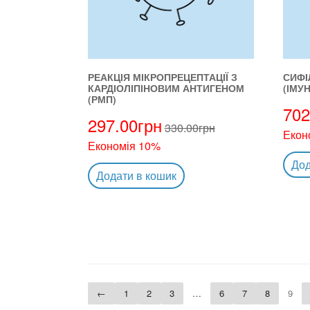
РЕАКЦІЯ МІКРОПРЕЦЕПТАЦІЇ З
СИФІ
КАРДІОЛІПІНОВИМ АНТИГЕНОМ
(ІМУН
(РМП)
702
297.00
грн
330.00
грн
Екон
Економія 10%
Дод
Додати в кошик
←
1
2
3
…
6
7
8
9