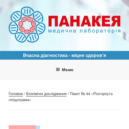
Перейти
до
вмісту
ПАНАКЕЯ
Медична лабораторія
Вчасна діагностика - міцне здоров'я
Меню
Головна
/
Біохімічні дослідження
/ Пакет № 44 «Розгорнута
ліпідограма»