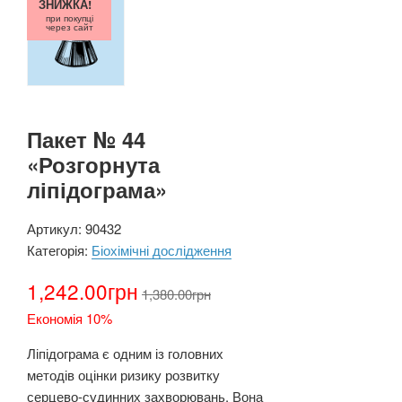
ЗНИЖКА!
при покупці
через сайт
Пакет № 44
«Розгорнута
ліпідограма»
Артикул:
90432
Категорія:
Біохімічні дослідження
1,242.00
грн
1,380.00
грн
Економія 10%
Ліпідограма є одним із головних
методів оцінки ризику розвитку
серцево-судинних захворювань. Вона