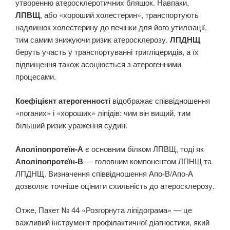
утворенню атеросклеротичних бляшок. Навпаки,
ЛПВЩ
, або «хороший холестерин», транспортують
надлишок холестерину до печінки для його утилізації,
тим самим знижуючи ризик атеросклерозу.
ЛПДНЩ
беруть участь у транспортуванні тригліцеридів, а їх
підвищення також асоціюється з атерогенними
процесами.
Коефіцієнт атерогенності
відображає співвідношення
«поганих» і «хороших» ліпідів: чим він вищий, тим
більший ризик ураження судин.
Аполіпопротеїн-А
є основним білком ЛПВЩ, тоді як
Аполіпопротеїн-В
— головним компонентом ЛПНЩ та
ЛПДНЩ. Визначення співвідношення Апо-В/Апо-А
дозволяє точніше оцінити схильність до атеросклерозу.
Отже, Пакет № 44 «Розгорнута ліпідограма» — це
важливий інструмент профілактичної діагностики, який