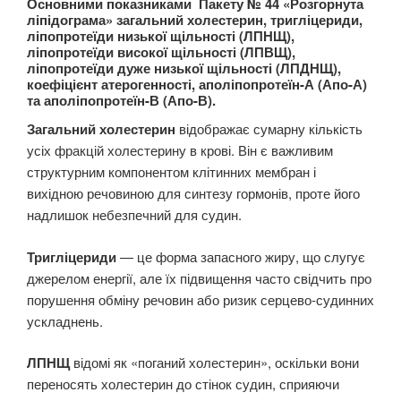
Основними показниками Пакету № 44 «Розгорнута
ліпідограма»
загальний холестерин
,
тригліцериди
,
ліпопротеїди низької щільності (ЛПНЩ)
,
ліпопротеїди високої щільності (ЛПВЩ)
,
ліпопротеїди дуже низької щільності (ЛПДНЩ)
,
коефіцієнт атерогенності
,
аполіпопротеїн-А (Апо-А)
та
аполіпопротеїн-В (Апо-В)
.
Загальний холестерин
відображає сумарну кількість
усіх фракцій холестерину в крові. Він є важливим
структурним компонентом клітинних мембран і
вихідною речовиною для синтезу гормонів, проте його
надлишок небезпечний для судин.
Тригліцериди
— це форма запасного жиру, що слугує
джерелом енергії, але їх підвищення часто свідчить про
порушення обміну речовин або ризик серцево-судинних
ускладнень.
ЛПНЩ
відомі як «поганий холестерин», оскільки вони
переносять холестерин до стінок судин, сприяючи