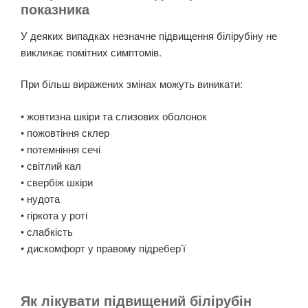
показника
У деяких випадках незначне підвищення білірубіну не
викликає помітних симптомів.
При більш виражених змінах можуть виникати:
• жовтизна шкіри та слизових оболонок
• пожовтіння склер
• потемніння сечі
• світлий кал
• свербіж шкіри
• нудота
• гіркота у роті
• слабкість
• дискомфорт у правому підребер’ї
Як лікувати підвищений білірубін