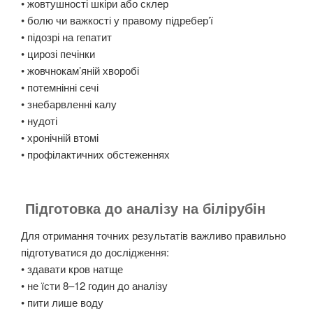
• жовтушності шкіри або склер
• болю чи важкості у правому підребер’ї
• підозрі на гепатит
• цирозі печінки
• жовчнокам’яній хворобі
• потемнінні сечі
• знебарвленні калу
• нудоті
• хронічній втомі
• профілактичних обстеженнях
Підготовка до аналізу на білірубін
Для отримання точних результатів важливо правильно
підготуватися до дослідження:
• здавати кров натще
• не їсти 8–12 годин до аналізу
• пити лише воду