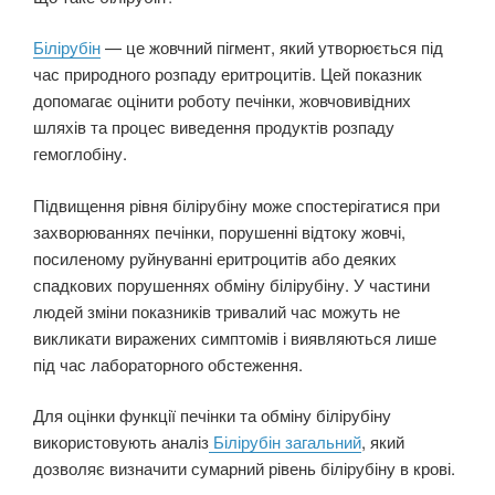
Білірубін
— це жовчний пігмент, який утворюється під
час природного розпаду еритроцитів. Цей показник
допомагає оцінити роботу печінки, жовчовивідних
шляхів та процес виведення продуктів розпаду
гемоглобіну.
Підвищення рівня білірубіну може спостерігатися при
захворюваннях печінки, порушенні відтоку жовчі,
посиленому руйнуванні еритроцитів або деяких
спадкових порушеннях обміну білірубіну. У частини
людей зміни показників тривалий час можуть не
викликати виражених симптомів і виявляються лише
під час лабораторного обстеження.
Для оцінки функції печінки та обміну білірубіну
використовують аналіз
Білірубін загальний
, який
дозволяє визначити сумарний рівень білірубіну в крові.