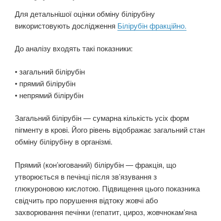
Для детальнішої оцінки обміну білірубіну
використовують дослідження
Білірубін фракційно.
До аналізу входять такі показники:
• загальний білірубін
• прямий білірубін
• непрямий білірубін
Загальний білірубін
— сумарна кількість усіх форм
пігменту в крові. Його рівень відображає загальний стан
обміну білірубіну в організмі.
Прямий (кон’югований) білірубін
— фракція, що
утворюється в печінці після зв’язування з
глюкуроновою кислотою. Підвищення цього показника
свідчить про порушення відтоку жовчі або
захворювання печінки (гепатит, цироз, жовчнокам’яна