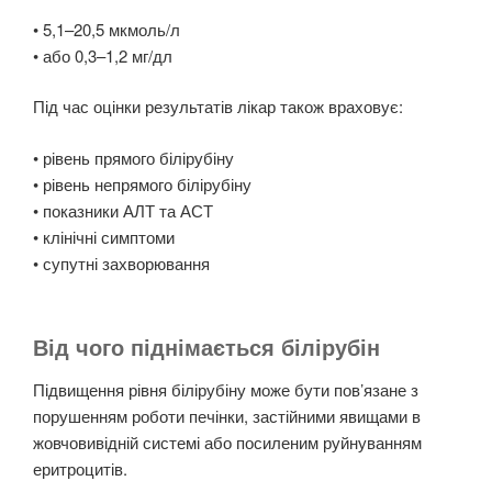
• 5,1–20,5 мкмоль/л
• або 0,3–1,2 мг/дл
Під час оцінки результатів лікар також враховує:
• рівень прямого білірубіну
• рівень непрямого білірубіну
• показники АЛТ та АСТ
• клінічні симптоми
• супутні захворювання
Від чого піднімається білірубін
Підвищення рівня білірубіну може бути пов’язане з
порушенням роботи печінки, застійними явищами в
жовчовивідній системі або посиленим руйнуванням
еритроцитів.