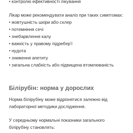
• контролю ефективності лікування
Лікар може рекомендувати аналіз при таких симптомах:
• жовтушність шкіри або склер
• потемніння сечі
• знебарвлення калу
• важкість у правому підребер’ї
• нудота
• зниження апетиту
• загальна слабкість або підвищена втомлюваність
Білірубін: норма у дорослих
Норма білірубіну може відрізнятися залежно від
лабораторної методики дослідження.
У середньому нормальні показники загального
білірубіну становлять: