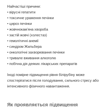
Найчастіші причини:
• вірусні гепатити
• токсичне ураження печінки
• цироз печінки
• жовчнокам’яна хвороба
• застій жовчі (холестаз)
• гемолітичні анемії
• синдром Жильбера
• онкологічні захворювання печінки
• тривале вживання алкоголю
• побічна дія деяких лікарських препаратів
Іноді помірне підвищення рівня білірубіну може
спостерігатися після голодування, сильного стресу або
інтенсивного фізичного навантаження.
Як проявляється підвищення