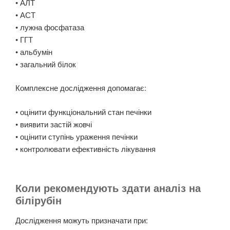
• АЛТ
• АСТ
• лужна фосфатаза
• ГГТ
• альбумін
• загальний білок
Комплексне дослідження допомагає:
• оцінити функціональний стан печінки
• виявити застій жовчі
• оцінити ступінь ураження печінки
• контролювати ефективність лікування
Коли рекомендують здати аналіз на
білірубін
Дослідження можуть призначати при: