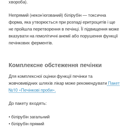
хвороба).
Непрямий (некон’югований) білірубін — токсична
форма, яка утворюється при розпаді еритроцитів і ще
не пройшла перетворення в печінці. Її підвищення може
вказувати на гемолітичні анемії або порушення функції
печінкових ферментів.
Комплексне обстеження печінки
Для комплексної оцінки функції печінки та
жовчовивідних шляхів лікар може рекомендувати
Пакет
№10 «Печінкові проби».
До пакету входять:
• білірубін загальний
• білірубін прямий