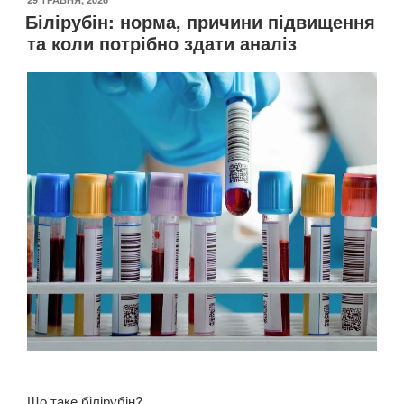
Білірубін: норма, причини підвищення
та коли потрібно здати аналіз
Що таке білірубін?