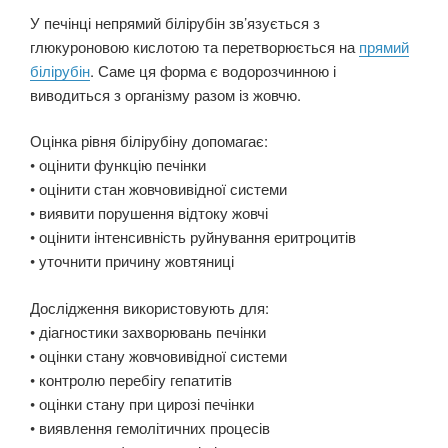
У печінці непрямий білірубін зв’язується з
глюкуроновою кислотою та перетворюється на
прямий
білірубін
. Саме ця форма є водорозчинною і
виводиться з організму разом із жовчю.
Оцінка рівня білірубіну допомагає:
• оцінити функцію печінки
• оцінити стан жовчовивідної системи
• виявити порушення відтоку жовчі
• оцінити інтенсивність руйнування еритроцитів
• уточнити причину жовтяниці
Дослідження використовують для:
• діагностики захворювань печінки
• оцінки стану жовчовивідної системи
• контролю перебігу гепатитів
• оцінки стану при цирозі печінки
• виявлення гемолітичних процесів