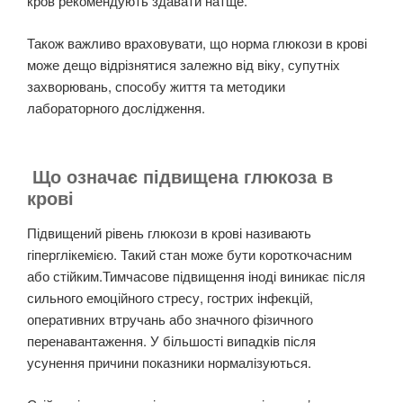
кров рекомендують здавати натще.
Також важливо враховувати, що норма глюкози в крові
може дещо відрізнятися залежно від віку, супутніх
захворювань, способу життя та методики
лабораторного дослідження.
Що означає підвищена глюкоза в
крові
Підвищений рівень глюкози в крові називають
гіперглікемією. Такий стан може бути короткочасним
або стійким.Тимчасове підвищення іноді виникає після
сильного емоційного стресу, гострих інфекцій,
оперативних втручань або значного фізичного
перенавантаження. У більшості випадків після
усунення причини показники нормалізуються.