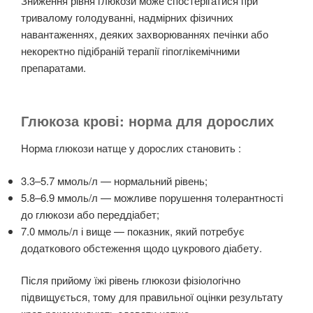
Зниження рівня глюкози може спостерігатися при
тривалому голодуванні, надмірних фізичних
навантаженнях, деяких захворюваннях печінки або
некоректно підібраній терапії гіпоглікемічними
препаратами.
Глюкоза крові: норма для дорослих
Норма глюкози натще у дорослих становить :
3.3–5.7 ммоль/л — нормальний рівень;
5.8–6.9 ммоль/л — можливе порушення толерантності
до глюкози або переддіабет;
7.0 ммоль/л і вище — показник, який потребує
додаткового обстеження щодо цукрового діабету.
Після прийому їжі рівень глюкози фізіологічно
підвищується, тому для правильної оцінки результату