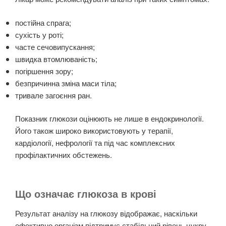
постійна спрага;
сухість у роті;
часте сечовипускання;
швидка втомлюваність;
погіршення зору;
безпричинна зміна маси тіла;
тривале загоєння ран.
Показник глюкози оцінюють не лише в ендокринології.
Його також широко використовують у терапії,
кардіології, нефрології та під час комплексних
профілактичних обстежень.
Що означає глюкоза в крові
Результат аналізу на глюкозу відображає, наскільки
ефективно організм підтримує стабільний рівень цукру