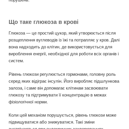
Що таке глюкоза в крові
Глюкоза — це простий цукор, який утворюється після
розщеплення вуглеводів із їжі та потрапляє у кров. Далі
вона надходить до клітин, де використовується для
вироблення енергії, необхідної для роботи всіх органів і
систем.
Рівень глюкози регулюється гормонами, головну роль
серед яких відіграє інсулін. Його виробляє підшлункова
залоза, і саме він допомагає клітинам засвоювати
глюкозу та підтримувати її концентрацію в межах
фізіологічної норми.
Коли цей механізм порушується, рівень глюкози може
підвищуватися або знижуватися. Такі зміни
зустрічаються при ендокринних захворюваннях,