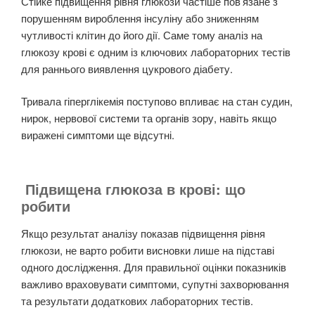
Стійке підвищення рівня глюкози частіше пов’язане з
порушенням вироблення інсуліну або зниженням
чутливості клітин до його дії. Саме тому аналіз на
глюкозу крові є одним із ключових лабораторних тестів
для раннього виявлення цукрового діабету.
Тривала гіперглікемія поступово впливає на стан судин,
нирок, нервової системи та органів зору, навіть якщо
виражені симптоми ще відсутні.
Підвищена глюкоза в крові: що
робити
Якщо результат аналізу показав підвищення рівня
глюкози, не варто робити висновки лише на підставі
одного дослідження. Для правильної оцінки показників
важливо враховувати симптоми, супутні захворювання
та результати додаткових лабораторних тестів.