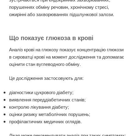
порушеннях обміну речовин, хронічному стресі,
ожирінні або захворюваннях підшлункової залози.
Що показує глюкоза в крові
Аналіз крові на глюкозу показує концентрацію глюкози
в сироватці крові на момент дослідження та допомагає
оцінити стан вуглеводного обміну.
Це дослідження застосовують для:
діагностики цукрового діабету;
виявлення переддіабетичних станів;
контролю лікування діабету;
оцінки ризику метаболічних порушень;
профілактичних медичних оглядів.
Лікар може рекомендувати аналіз при таких симптомах: