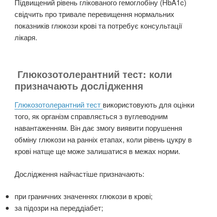
Підвищений рівень глікованого гемоглобіну (HbA1c)
свідчить про тривале перевищення нормальних
показників глюкози крові та потребує консультації
лікаря.
Глюкозотолерантний тест: коли
призначають дослідження
Глюкозотолерантний тест
використовують для оцінки
того, як організм справляється з вуглеводним
навантаженням. Він дає змогу виявити порушення
обміну глюкози на ранніх етапах, коли рівень цукру в
крові натще ще може залишатися в межах норми.
Дослідження найчастіше призначають:
при граничних значеннях глюкози в крові;
за підозри на переддіабет;