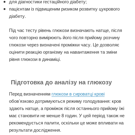
для діагностики гестаційного діабету;
пацієнтам із підвищеним ризиком розвитку цукрового
діабету.
Під час тесту рівень глюкози визначають натще, після
чого повторно вимірюють його після прийому розчину
глюкози через визначені проміжки часу. Це дозволяє
оцінити реакцію організму на навантаження та зміни
рівня глюкози в динаміці.
Підготовка до аналізу на глюкозу
Перед визначенням
глюкози в сироватці крові
обов’язково дотримуються режиму голодування: кров
здають натще, а проміжок після останнього прийому їжі
має становити не менше 8 годин. У цей період також не
рекомендується палити, оскільки це може впливати на
результати дослідження.