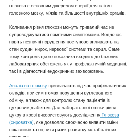
глюкоза є основним джерелом енергії для клітин
головного мозку, м’язів та більшості внутрішніх органів.
Коливання рівня глюкози можуть тривалий час не
супроводжуватися помітними симптомами. Водночас
навіть незначні порушення поступово впливають на
стан судин, нирок, нервової системи та серця. Саме
тому контроль цього показника входить до базових
лабораторних обстежень як у профілактичній медицині,
так і в діагностиці ендокринних захворювань.
Аналіз на глюкозу
призначають під час профілактичних
оглядів, при симптомах порушення вуглеводного
обміну, а також для контролю стану пацієнтів із
цукровим діабетом. Для лабораторної оцінки рівня
цукру в крові використовують дослідження
Глюкоза
(сироватка)
, яке дозволяє своєчасно виявити зміни
показників та оцінити ризик розвитку метаболічних
порушень.