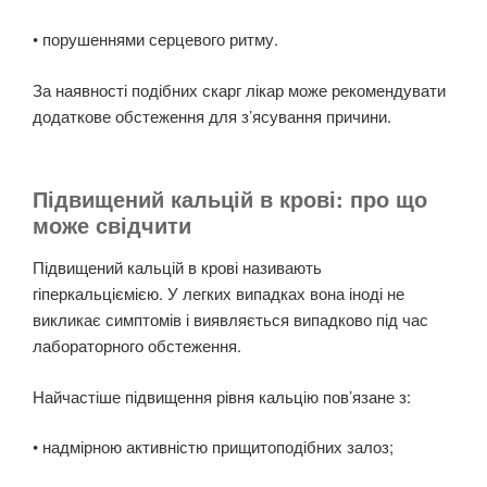
• порушеннями серцевого ритму.
За наявності подібних скарг лікар може рекомендувати
додаткове обстеження для з’ясування причини.
Підвищений кальцій в крові: про що
може свідчити
Підвищений кальцій в крові називають
гіперкальціємією. У легких випадках вона іноді не
викликає симптомів і виявляється випадково під час
лабораторного обстеження.
Найчастіше підвищення рівня кальцію пов’язане з:
• надмірною активністю прищитоподібних залоз;