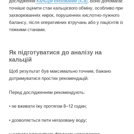
дослідження
Кальцій іонізований (iCa)
. Воно допомагає
точніше оцінити стан кальцієвого обміну, особливо при
захворюваннях нирок, порушеннях кислотно-лужного
балансу, після оперативних втручань або у пацієнтів із
тяжкими станами.
Як підготуватися до аналізу на
кальцій
Щоб результат був максимально точним, бажано
дотримуватися простих рекомендацій.
Перед дослідженням рекомендують:
• не вживати їжу протягом 8–12 годин;
• дозволяється пити негазовану воду;
• уникати інтенсивних фізичних навантажень