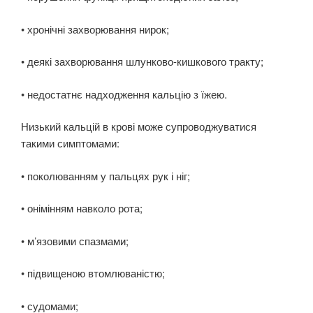
• хронічні захворювання нирок;
• деякі захворювання шлунково-кишкового тракту;
• недостатнє надходження кальцію з їжею.
Низький кальцій в крові може супроводжуватися
такими симптомами:
• поколюванням у пальцях рук і ніг;
• онімінням навколо рота;
• м’язовими спазмами;
• підвищеною втомлюваністю;
• судомами;