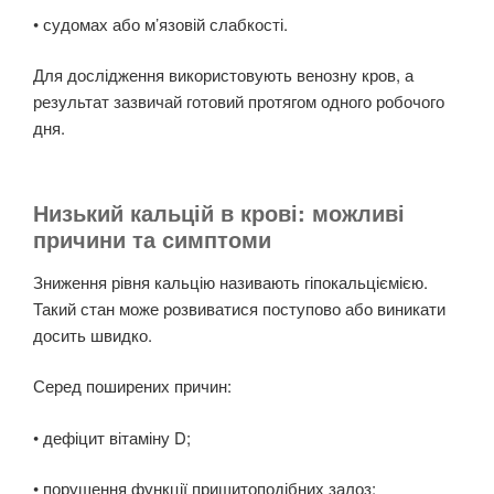
• судомах або м’язовій слабкості.
Для дослідження використовують венозну кров, а
результат зазвичай готовий протягом одного робочого
дня.
Низький кальцій в крові: можливі
причини та симптоми
Зниження рівня кальцію називають гіпокальціємією.
Такий стан може розвиватися поступово або виникати
досить швидко.
Серед поширених причин:
• дефіцит вітаміну D;
• порушення функції прищитоподібних залоз;