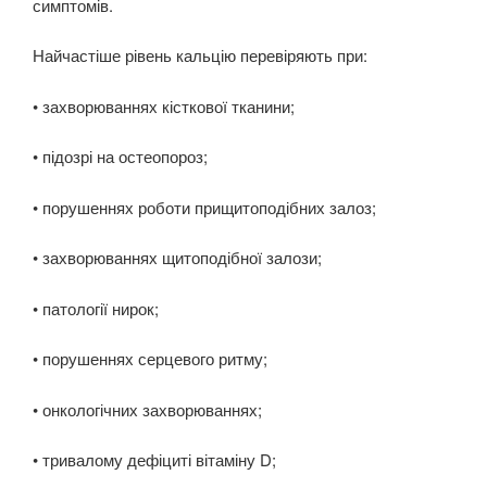
симптомів.
Найчастіше рівень кальцію перевіряють при:
• захворюваннях кісткової тканини;
• підозрі на остеопороз;
• порушеннях роботи прищитоподібних залоз;
• захворюваннях щитоподібної залози;
• патології нирок;
• порушеннях серцевого ритму;
• онкологічних захворюваннях;
• тривалому дефіциті вітаміну D;