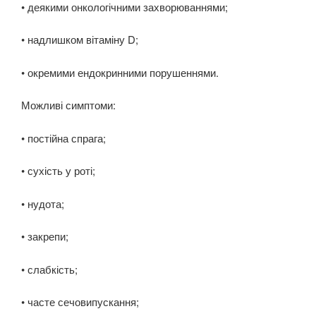
• деякими онкологічними захворюваннями;
• надлишком вітаміну D;
• окремими ендокринними порушеннями.
Можливі симптоми:
• постійна спрага;
• сухість у роті;
• нудота;
• закрепи;
• слабкість;
• часте сечовипускання;