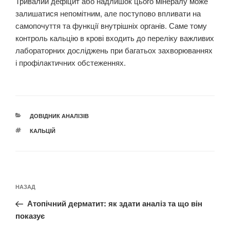
Тривалий дефіцит або надлишок цього мінералу може
залишатися непомітним, але поступово впливати на
самопочуття та функції внутрішніх органів. Саме тому
контроль кальцію в крові входить до переліку важливих
лабораторних досліджень при багатьох захворюваннях
і профілактичних обстеженнях.
КАТЕГОРІЇ
ДОВІДНИК АНАЛІЗІВ
ПОЗНАЧКИ
КАЛЬЦІЙ
Навігація
Попередній
НАЗАД
записів
запис:
Атопічний дерматит: як здати аналіз та що він
показує