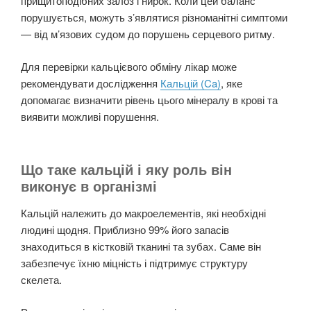
прищитоподібних залоз і нирок. Коли цей баланс
порушується, можуть з’являтися різноманітні симптоми
— від м’язових судом до порушень серцевого ритму.
Для перевірки кальцієвого обміну лікар може
рекомендувати дослідження
Кальцій (Ca)
, яке
допомагає визначити рівень цього мінералу в крові та
виявити можливі порушення.
Що таке кальцій і яку роль він
виконує в організмі
Кальцій належить до макроелементів, які необхідні
людині щодня. Приблизно 99% його запасів
знаходиться в кістковій тканині та зубах. Саме він
забезпечує їхню міцність і підтримує структуру
скелета.