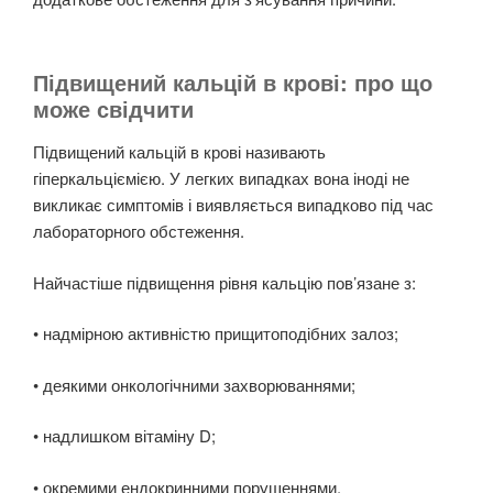
Підвищений кальцій в крові: про що
може свідчити
Підвищений кальцій в крові називають
гіперкальціємією. У легких випадках вона іноді не
викликає симптомів і виявляється випадково під час
лабораторного обстеження.
Найчастіше підвищення рівня кальцію пов’язане з:
• надмірною активністю прищитоподібних залоз;
• деякими онкологічними захворюваннями;
• надлишком вітаміну D;
• окремими ендокринними порушеннями.