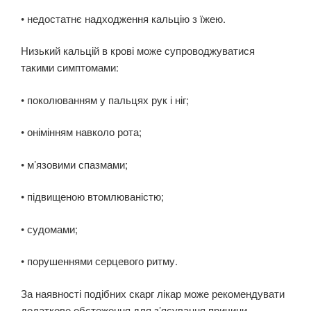
• недостатнє надходження кальцію з їжею.
Низький кальцій в крові може супроводжуватися
такими симптомами:
• поколюванням у пальцях рук і ніг;
• онімінням навколо рота;
• м’язовими спазмами;
• підвищеною втомлюваністю;
• судомами;
• порушеннями серцевого ритму.
За наявності подібних скарг лікар може рекомендувати
додаткове обстеження для з’ясування причини.