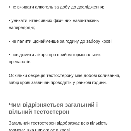
• не вживати алкоголь за добу до дослідження;
• уникати інтенсивних фізичних навантажень
напередодні;
• не палити щонайменше за годину до забору крові;
• повідомити лікаря про прийом гормональних
препаратів.
Оскільки секреція тестостерону має добові коливання,
забір крові зазвичай проводять у ранкові години.
Чим відрізняється загальний і
вільний тестостерон
Загальний тестостерон відображає всю кількість
гормону, яка циркулює в крові.