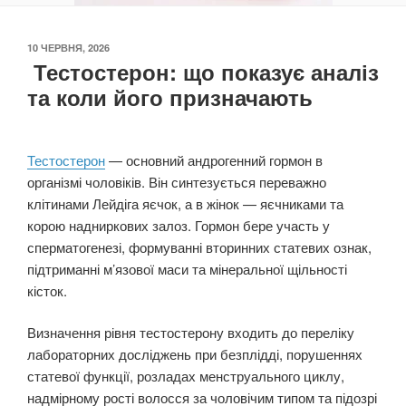
ОПУБЛІКОВАНО
10 ЧЕРВНЯ, 2026
Тестостерон: що показує аналіз
та коли його призначають
Тестостерон
— основний андрогенний гормон в
організмі чоловіків. Він синтезується переважно
клітинами Лейдіга яєчок, а в жінок — яєчниками та
корою надниркових залоз. Гормон бере участь у
сперматогенезі, формуванні вторинних статевих ознак,
підтриманні м’язової маси та мінеральної щільності
кісток.
Визначення рівня тестостерону входить до переліку
лабораторних досліджень при безплідді, порушеннях
статевої функції, розладах менструального циклу,
надмірному рості волосся за чоловічим типом та підозрі