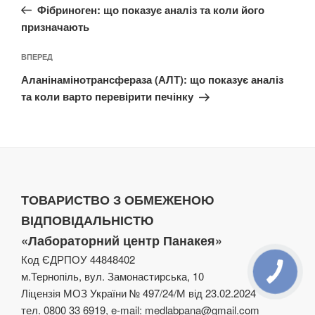
запис:
Фібриноген: що показує аналіз та коли його
призначають
Наступний
ВПЕРЕД
запис
Аланінамінотрансфераза (АЛТ): що показує аналіз
та коли варто перевірити печінку
ТОВАРИСТВО З ОБМЕЖЕНОЮ
ВІДПОВІДАЛЬНІСТЮ
«Лабораторний центр Панакея»
Код ЄДРПОУ 44848402
м.Тернопіль, вул. Замонастирська, 10
Ліцензія МОЗ України № 497/24/М від 23.02.2024
тел. 0800 33 6919, e-mail: medlabpana@gmail.com