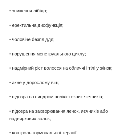
• зниження лібідо;
• еректильна дисфункція;
• чоловіче безпліддя;
• порушення менструального циклу;
• надмірний ріст волосся на обличчі і тілі у жінок;
• акне у дорослому віці;
• підозра на синдром полікістозних яєчників;
• підозра на захворювання яєчок, яєчників або
надниркових залоз;
• контроль гормональної терапії.