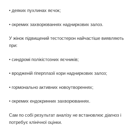
• деяких пухлинах яєчок;
• окремих захворюваннях надниркових залоз.
У жінок підвищений тестостерон найчастіше виявляють
при:
• синдромі полікістозних яєчників;
• вродженій гіперплазії кори надниркових залоз;
• гормонально активних новоутвореннях;
• окремих ендокринних захворюваннях.
Сам по собі результат аналізу не встановлює діагноз і
потребує клінічної оцінки.