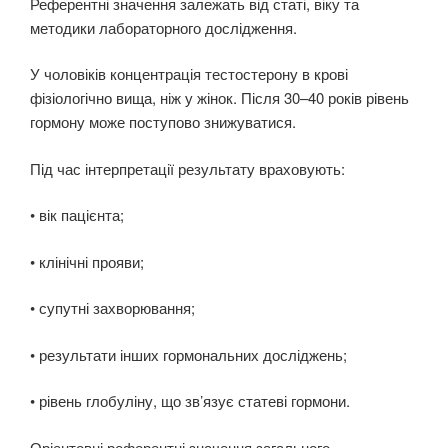
Референтні значення залежать від статі, віку та
методики лабораторного дослідження.
У чоловіків концентрація тестостерону в крові
фізіологічно вища, ніж у жінок. Після 30–40 років рівень
гормону може поступово знижуватися.
Під час інтерпретації результату враховують:
• вік пацієнта;
• клінічні прояви;
• супутні захворювання;
• результати інших гормональних досліджень;
• рівень глобуліну, що зв’язує статеві гормони.
Орієнтовні референтні значення загального