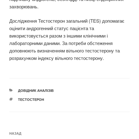
захворювань.
Дослідження Тестостерон загальний (TES) допомагає
оцінити андрогенний статус пацієнта та
використовується разом з іншими клінічними і
лабораторними даними. За потреби обстеження
доповнюють визначенням вільного тестостерону та
розрахунком індексу вільного тестостерону.
КАТЕГОРІЇ
ДОВІДНИК АНАЛІЗІВ
ПОЗНАЧКИ
ТЕСТОСТЕРОН
Навігація
Попередній
НАЗАД
записів