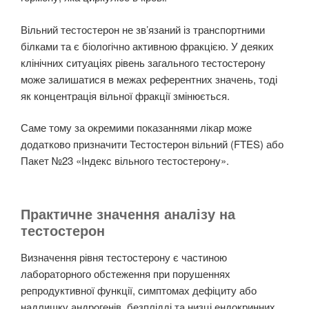
Вільний тестостерон не зв’язаний із транспортними
білками та є біологічно активною фракцією. У деяких
клінічних ситуаціях рівень загального тестостерону
може залишатися в межах референтних значень, тоді
як концентрація вільної фракції змінюється.
Саме тому за окремими показаннями лікар може
додатково призначити Тестостерон вільний (FTES) або
Пакет №23 «Індекс вільного тестостерону».
Практичне значення аналізу на
тестостерон
Визначення рівня тестостерону є частиною
лабораторного обстеження при порушеннях
репродуктивної функції, симптомах дефіциту або
надлишку андрогенів, безплідді та низці ендокринних