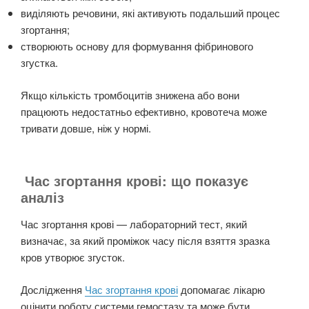
виділяють речовини, які активують подальший процес
згортання;
створюють основу для формування фібринового
згустка.
Якщо кількість тромбоцитів знижена або вони
працюють недостатньо ефективно, кровотеча може
тривати довше, ніж у нормі.
Час згортання крові: що показує
аналіз
Час згортання крові — лабораторний тест, який
визначає, за який проміжок часу після взяття зразка
кров утворює згусток.
Дослідження
Час згортання крові
допомагає лікарю
оцінити роботу системи гемостазу та може бути