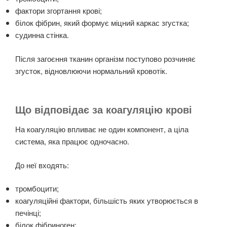
фактори згортання крові;
білок фібрин, який формує міцний каркас згустка;
судинна стінка.
Після загоєння тканин організм поступово розчиняє
згусток, відновлюючи нормальний кровотік.
Що відповідає за коагуляцію крові
На коагуляцію впливає не один компонент, а ціла
система, яка працює одночасно.
До неї входять:
тромбоцити;
коагуляційні фактори, більшість яких утворюється в
печінці;
білок фібриноген;