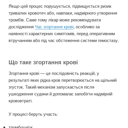
Якщо цей процес порушується, підвищується ризик
тривалих кровотеч або, навпаки, надмірного утворення
тромбів. Саме тому лікар може рекомендувати
дослідження
Час згортання крові
, особливо за
наявності характерних симптомів, перед оперативним
втручанням або під час обстеження системи гемостазу.
Що таке згортання крові
Згортання крові — це послідовність реакцій, у
результаті яких рідка кров перетворюється на щільний
згусток. Такий механізм запускається після
ушкодження судини й допомагає запобігти надмірній
крововтраті.
У процесі беруть участь:
тромбоцити;