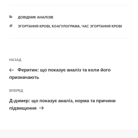
КАТЕГОРІЇ
ДОВІДНИК АНАЛІЗІВ
ПОЗНАЧКИ
ЗГОРТАННЯ КРОВІ
,
КОАГУЛОГРАМА
,
ЧАС ЗГОРТАННЯ КРОВІ
Навігація
Попередній
НАЗАД
записів
запис:
Феритин: що показує аналіз та коли його
призначають
Наступний
ВПЕРЕД
запис
Д-димер: що показує аналіз, норма та причини
підвищення