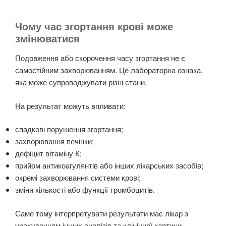
Чому час згортання крові може
змінюватися
Подовження або скорочення часу згортання не є
самостійним захворюванням. Це лабораторна ознака,
яка може супроводжувати різні стани.
На результат можуть впливати:
спадкові порушення згортання;
захворювання печінки;
дефіцит вітаміну К;
прийом антикоагулянтів або інших лікарських засобів;
окремі захворювання системи крові;
зміни кількості або функції тромбоцитів.
Саме тому інтерпретувати результати має лікар з
урахуванням інших аналізів та клінічної картини.