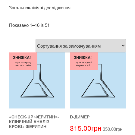
Загальноклінічні дослідження
Показано 1–16 із 51
ЗНИЖКА!
ЗНИЖКА!
при покупці
при покупці
через сайт
через сайт
«CHEСK-UP ФЕРИТИН»-
D-ДИМЕР
КЛІНІЧНИЙ АНАЛІЗ
315.00
грн
КРОВІ+ ФЕРИТИН
350.00
грн